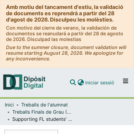
Amb motiu del tancament d'estiu, la validació
de documents es reprendrà a partir del 28
d'agost de 2026. Disculpeu les molèsties.
Con motivo del cierre de verano, la validación de
documentos se reanudará a partir del 28 de agosto
de 2026. Disculpad las molestias
Due to the summer closure, document validation will
resume starting August 28, 2026. We apologize for
any inconvenience.
(current)
Iniciar sessió
Comunitats i col·leccions
Inici
Treballs de l'alumnat
Navega per tot el DD
Treballs Finals de Grau (TFG) - Estudis Anglesos
Com publicar
Supporting FL students' writing through metacognitive writing strategies
Contacte