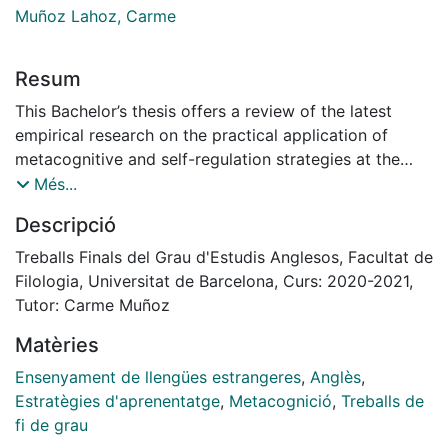
Muñoz Lahoz, Carme
Resum
This Bachelor’s thesis offers a review of the latest
empirical research on the practical application of
metacognitive and self-regulation strategies at the
elementary/secondary and tertiary levels. The analysis
Més...
synthesizes various metacognitive writing practices
Descripció
that other researchers employed in the FL classroom
as well as methods and instruments used to gauge
Treballs Finals del Grau d'Estudis Anglesos, Facultat de
learners’ achievements. The overall picture that
Filologia, Universitat de Barcelona, Curs: 2020-2021,
emerged from the studies reviewed is discussed in
Tutor: Carme Muñoz
terms of the pedagogical implications. Considering
Matèries
these implications, the thesis further offers a 4-hour
learning intervention targeted at high-school students
Ensenyament de llengües estrangeres
,
Anglès
,
in the context of Catalan secondary education. Its
Estratègies d'aprenentatge
,
Metacognició
,
Treballs de
main goal aims at developing their metacognitive and
fi de grau
self-regulation strategies for pre-writing, composing,