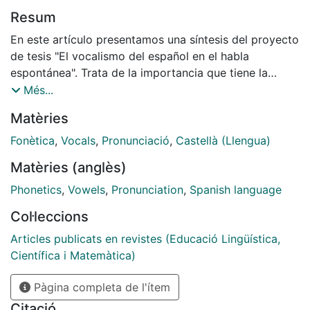
Resum
En este artículo presentamos una síntesis del proyecto
de tesis "El vocalismo del español en el habla
espontánea". Trata de la importancia que tiene la
pronunciación dentro de la comunicación oral ya que
Més...
sólo una comunicación eficaz puede garantizar la
Matèries
interacción de los hablantes. Concretamente,
alegamos que existe una jerarquía fónica dentro de los
Fonètica
,
Vocals
,
Pronunciació
,
Castellà (Llengua)
sonidos y establecemos que las vocales son el núcleo
Matèries (anglès)
del discurso oral espontáneo. Este discurso real y
genuino es el escenario con que se enfrenta el
Phonetics
,
Vowels
,
Pronunciation
,
Spanish language
estudiante de lenguas extrajeras.
Col·leccions
Articles publicats en revistes (Educació Lingüística,
Científica i Matemàtica)
Pàgina completa de l'ítem
Citació