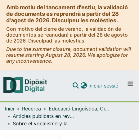
Amb motiu del tancament d'estiu, la validació
de documents es reprendrà a partir del 28
d'agost de 2026. Disculpeu les molèsties.
Con motivo del cierre de verano, la validación de
documentos se reanudará a partir del 28 de agosto
de 2026. Disculpad las molestias
Due to the summer closure, document validation will
resume starting August 28, 2026. We apologize for
any inconvenience.
(current)
Iniciar sessió
Comunitats i col·leccions
Inici
Recerca
Educació Lingüística, Científica i Matemàtica
Navega per tot el DD
Articles publicats en revistes (Educació Lingüística, Científica i Matemàtica)
Com publicar
Sobre el vocalismo y la pronunciación
Contacte