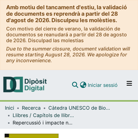
Amb motiu del tancament d'estiu, la validació
de documents es reprendrà a partir del 28
d'agost de 2026. Disculpeu les molèsties.
Con motivo del cierre de verano, la validación de
documentos se reanudará a partir del 28 de agosto
de 2026. Disculpad las molestias
Due to the summer closure, document validation will
resume starting August 28, 2026. We apologize for
any inconvenience.
(current)
Iniciar sessió
Comunitats i col·leccions
Inici
Recerca
Càtedra UNESCO de Bioètica de la UB - Bioètica Dret i Societat
Navega per tot el DD
Llibres / Capítols de llibre (Càtedra UNESCO de Bioètica UB)
Com publicar
Repercussió i impacte normatiu dels documents de l'Observatori de Bioètica i Dret sobre les voluntats anticipades i sobre l'eutanàsia
Contacte