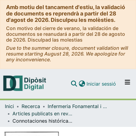
Amb motiu del tancament d'estiu, la validació
de documents es reprendrà a partir del 28
d'agost de 2026. Disculpeu les molèsties.
Con motivo del cierre de verano, la validación de
documentos se reanudará a partir del 28 de agosto
de 2026. Disculpad las molestias
Due to the summer closure, document validation will
resume starting August 28, 2026. We apologize for
any inconvenience.
(current)
Iniciar sessió
Comunitats i col·leccions
Inici
Recerca
Infermeria Fonamental i Clínica
Navega per tot el DD
Articles publicats en revistes (Infermeria Fonamental i Clínica)
Com publicar
Connotaciones históricas de la hemodiálisis
Contacte