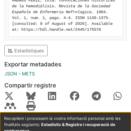
ANDREU PERIZ, Lola. Connotaciones históricas 
de la hemodiálisis. 
Revista de la Sociedad 
Española de Enfermeria Nefrologica
. 1984. 
Vol. 1, num. 1, pags. 4-4. ISSN 1139-1375. 
[consulted: 8 of August of 2026]. Available 
at: https://hdl.handle.net/2445/175578
Estadístiques
Exportar metadades
JSON
-
METS
Compartir registre
Recopilem i processem la vostra informació personal amb les
finalitats següents:
Estadístic & Registre i recuperació de
Coordinació:
CRAI UB
Avís legal
Metadades
subjectes a:
contrasenya