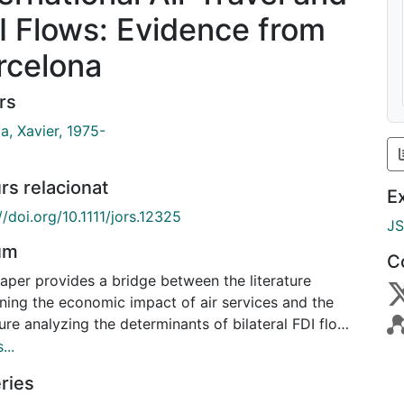
I Flows: Evidence from
rcelona
rs
a, Xavier, 1975-
rs relacionat
E
//doi.org/10.1111/jors.12325
J
um
C
aper provides a bridge between the literature
ning the economic impact of air services and the
ture analyzing the determinants of bilateral FDI flows.
mate a gravity equation for the determinants of
...
ral FDI flows between the Spanish region of
ries
nia, home to the airport of Barcelona, and countries