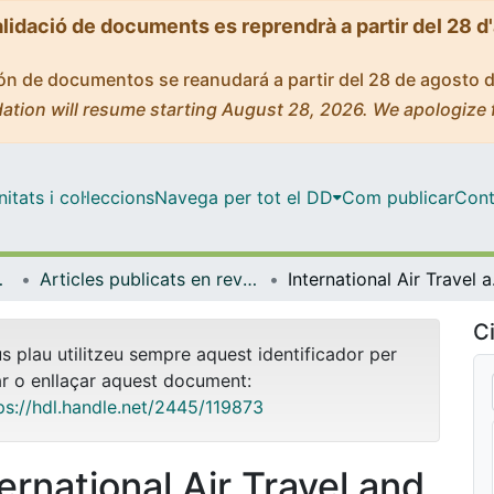
alidació de documents es reprendrà a partir del 28 d
ción de documentos se reanudará a partir del 28 de agosto 
ation will resume starting August 28, 2026. We apologize 
tats i col·leccions
Navega per tot el DD
Com publicar
Cont
ia Aplicada
Articles publicats en revistes (Econometria, Estadística i Economia Aplicada)
Internati
Ci
us plau utilitzeu sempre aquest identificador per
ar o enllaçar aquest document:
ps://hdl.handle.net/2445/119873
ternational Air Travel and