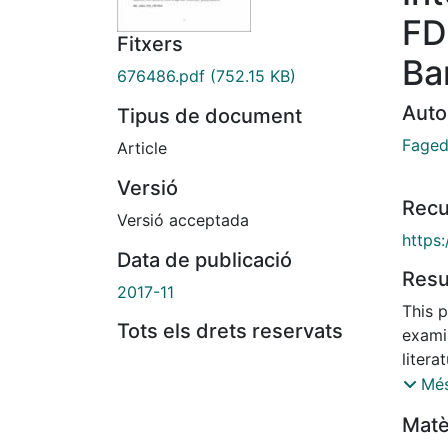
FD
Fitxers
Ba
676486.pdf
(752.15 KB)
Auto
Tipus de document
Faged
Article
Versió
Recu
Versió acceptada
https:
Data de publicació
Res
2017-11
This p
Tots els drets reservats
exami
litera
I esti
Més
bilate
Matè
Catalo