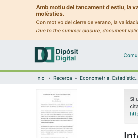
Amb motiu del tancament d'estiu, la v
molèsties.
Con motivo del cierre de verano, la valida
Due to the summer closure, document valid
Comuni
Inici
Recerca
Econometria, Estadística i Econom
Si 
cit
htt
In