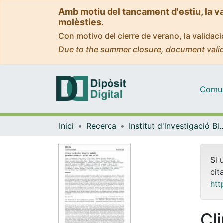
Amb motiu del tancament d'estiu, la v
molèsties.
Con motivo del cierre de verano, la valida
Due to the summer closure, document valid
Comuni
Inici
Recerca
Institut d'lnvestigació Biomèdica 
Si 
cit
htt
Cl