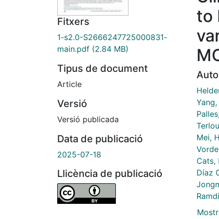
to 
Fitxers
va
1-s2.0-S2666247725000831-
main.pdf
(2.84 MB)
M
Tipus de document
Auto
Article
Helde
Yang,
Versió
Palles
Versió publicada
Terlo
Mei, H
Data de publicació
Vorde
2025-07-18
Cats,
Díaz 
Llicència de publicació
Jongma
Ramdi
Mostr