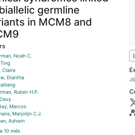
biallelic germline
riants in MCM8 and
CM9
rs
rman, Noah C.
 Ting
E
, Claire
uw, Diantha
J
ailiang
C
rman, Ruben H.P.
 Davy
Gay, Marcos
ns, Marjolijn C.J.
en, Ashwin
a 10 més