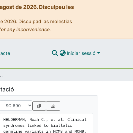
'agost de 2026. Disculpeu les
de 2026. Disculpad las molestias
for any inconvenience.
acte
Iniciar sessió
ked to biallelic germline variants in MCM8 and MCM9
tació
HELDERMAN, Noah C., et al. Clinical 
syndromes linked to biallelic 
germline variants in MCM8 and MCM9. 