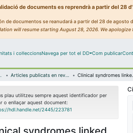
alidació de documents es reprendrà a partir del 28 d
ción de documentos se reanudará a partir del 28 de agosto 
ation will resume starting August 28, 2026. We apologize 
tats i col·leccions
Navega per tot el DD
Com publicar
Cont
de Bellvitge (IDIBELL)
Articles publicats en revistes (Institut d'lnvestigació Biomèdica de Bellvitge (IDIBELL))
Clinical syndromes lin
Ci
us plau utilitzeu sempre aquest identificador per
ar o enllaçar aquest document:
ps://hdl.handle.net/2445/223781
inical syndromes linked