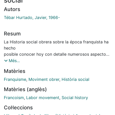
social
Autors
Tébar Hurtado, Javier, 1966-
Resum
La Historia social obrera sobre la época franquista ha
hecho
posible conocer hoy con detalle numerosos aspectos
relacionados
Més...
con la evolución del mundo del trabajo durante la
Matèries
dictadura del
general Franco.
Franquisme
,
Moviment obrer
,
Història social
Matèries (anglès)
Francoism
,
Labor movement
,
Social history
Col·leccions