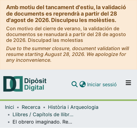
Amb motiu del tancament d'estiu, la validació
de documents es reprendrà a partir del 28
d'agost de 2026. Disculpeu les molèsties.
Con motivo del cierre de verano, la validación de
documentos se reanudará a partir del 28 de agosto
de 2026. Disculpad las molestias
Due to the summer closure, document validation will
resume starting August 28, 2026. We apologize for
any inconvenience.
(current)
Iniciar sessió
Comunitats i col·leccions
Inici
Recerca
Història i Arqueologia
Navega per tot el DD
Llibres / Capítols de llibre (Història i Arqueologia)
Com publicar
El obrero imaginado. Representaciones sociales, culturas Políticas y movilización social
Contacte