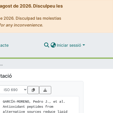
'agost de 2026. Disculpeu les
de 2026. Disculpad las molestias
for any inconvenience.
acte
Iniciar sessió
rom alternative sources reduce lipid oxidation in 5% fish oil-in-water emulsions (pH 4) and fish oil-enriched mayonnaise.
tació
GARCÍA-MORENO, Pedro J., et al. 
Antioxidant peptides from 
alternative sources reduce lipid 