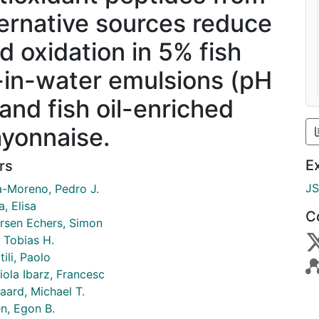
ternative sources reduce
id oxidation in 5% fish
l-in-water emulsions (pH
 and fish oil-enriched
yonnaise.
E
rs
J
a-Moreno, Pedro J.
, Elisa
C
rsen Echers, Simon
 Tobias H.
ili, Paolo
iola Ibarz, Francesc
aard, Michael T.
n, Egon B.