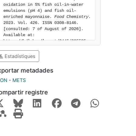
oxidation in 5% fish oil-in-water 
emulsions (pH 4) and fish oil-
enriched mayonnaise. 
Food Chemistry
. 
2023. Vol. 426. ISSN 0308-8146. 
[consulted: 7 of August of 2026]. 
Available at: 
https://hdl.handle.net/2445/225595
Estadístiques
xportar metadades
SON
-
METS
ompartir registre