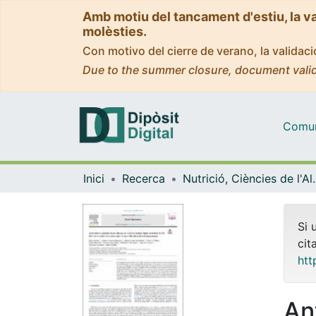
Amb motiu del tancament d'estiu, la v
molèsties.
Con motivo del cierre de verano, la valida
Due to the summer closure, document valid
Comuni
Inici
Recerca
Nutrició, Ciències
Si 
cit
htt
An