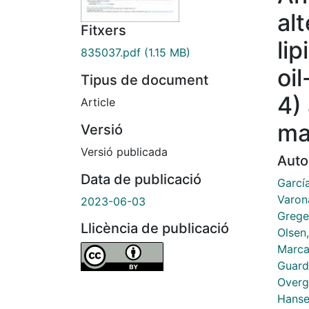
al
Fitxers
lip
835037.pdf
(1.15 MB)
oi
Tipus de document
4)
Article
ma
Versió
Versió publicada
Auto
Data de publicació
Garcí
Varona
2023-06-03
Grege
Llicència de publicació
Olsen,
Marcat
Guard
Overg
Hanse