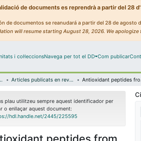
alidació de documents es reprendrà a partir del 28 d
ción de documentos se reanudará a partir del 28 de agosto 
ation will resume starting August 28, 2026. We apologize 
tats i col·leccions
Navega per tot el DD
Com publicar
Cont
 de l'Alimentació i Gastronomia
Articles publicats en revistes (Nutrició, Ciències de l'Alimentació i Gastronomia)
Antioxidant peptides f
Ci
us plau utilitzeu sempre aquest identificador per
ar o enllaçar aquest document:
ps://hdl.handle.net/2445/225595
tioxidant peptides from