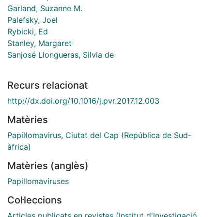
Garland, Suzanne M.
Palefsky, Joel
Rybicki, Ed
Stanley, Margaret
Sanjosé Llongueras, Silvia de
Recurs relacionat
http://dx.doi.org/10.1016/j.pvr.2017.12.003
Matèries
Papil·lomavirus
,
Ciutat del Cap (República de Sud-
àfrica)
Matèries (anglès)
Papillomaviruses
Col·leccions
Articles publicats en revistes (Institut d'lnvestigació