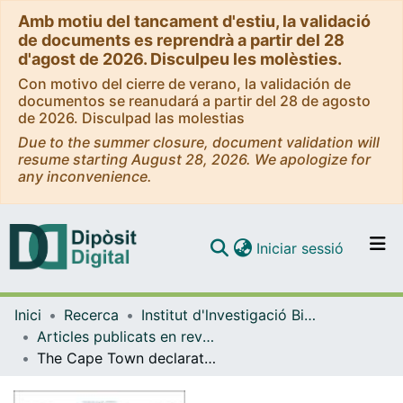
Amb motiu del tancament d'estiu, la validació
de documents es reprendrà a partir del 28
d'agost de 2026. Disculpeu les molèsties.
Con motivo del cierre de verano, la validación de
documentos se reanudará a partir del 28 de agosto
de 2026. Disculpad las molestias
Due to the summer closure, document validation will
resume starting August 28, 2026. We apologize for
any inconvenience.
(current)
Iniciar sessió
Comunitats i col·leccions
Inici
Recerca
Institut d'lnvestigació Biomèdica de Bellvitge (IDIBELL)
Navega per tot el DD
Articles publicats en revistes (Institut d'lnvestigació Biomèdica de Bellvitge (IDIBELL))
Com publicar
The Cape Town declaration on human papillomavirus related disease
Contacte