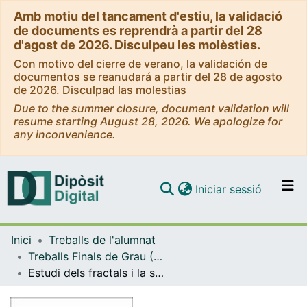
Amb motiu del tancament d'estiu, la validació
de documents es reprendrà a partir del 28
d'agost de 2026. Disculpeu les molèsties.
Con motivo del cierre de verano, la validación de
documentos se reanudará a partir del 28 de agosto
de 2026. Disculpad las molestias
Due to the summer closure, document validation will
resume starting August 28, 2026. We apologize for
any inconvenience.
(current)
Iniciar sessió
Comunitats i col·leccions
Inici
Treballs de l'alumnat
Navega per tot el DD
Treballs Finals de Grau (TFG) - Matemàtiques
Com publicar
Estudi dels fractals i la seva aplicació didàctica
Contacte