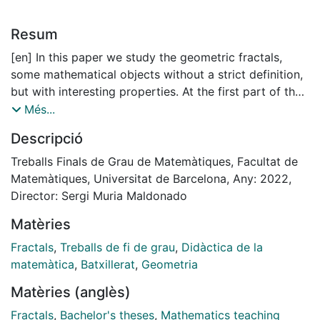
Resum
[en] In this paper we study the geometric fractals,
some mathematical objects without a strict definition,
but with interesting properties. At the first part of the
essay, we perform a theoretical study of fractals,
Més...
starting with a brief history of these objects, following
Descripció
to an analysis of the most famous, and then focusing
on their constructions, and their Fractal Dimensions
Treballs Finals de Grau de Matemàtiques, Facultat de
too. At the second part we propose an activity for A-
Matemàtiques, Universitat de Barcelona, Any: 2022,
levels students,
Director: Sergi Muria Maldonado
we carry it out and analyze the obtained results.
Matèries
Fractals
,
Treballs de fi de grau
,
Didàctica de la
matemàtica
,
Batxillerat
,
Geometria
Matèries (anglès)
Fractals
,
Bachelor's theses
,
Mathematics teaching