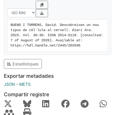
anglesos, italians, danesos i estatunidencs, han
descobert un nou tipus de cèl·lula al cervell que
afegeix encara més complexitat al seu funcionament.
Segons han publicat a la revista Nature, l'anàlisi
BUENO I TORRENS, David. Descobreixen un nou 
d'aquestes noves cèl·lules podria ajudar a entendre
tipus de cèl·lula al cervell. 
Diari Ara
. 
com es relacionen les cèl·lules de la glia amb les
2023. Vol. 30-30. ISSN 2014-0118. [consulted: 
neurones i com contribueixen a estimular els
7 of August of 2026]. Available at: 
https://hdl.handle.net/2445/202046
aprenentatges i la memòria, i també com es poden
originar algunes malalties neurodegeneratives com el
Parkinson.
Estadístiques
Exportar metadades
JSON
-
METS
Compartir registre