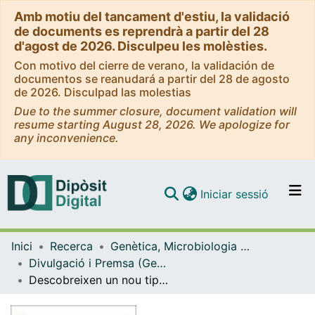
Amb motiu del tancament d'estiu, la validació
de documents es reprendrà a partir del 28
d'agost de 2026. Disculpeu les molèsties.
Con motivo del cierre de verano, la validación de
documentos se reanudará a partir del 28 de agosto
de 2026. Disculpad las molestias
Due to the summer closure, document validation will
resume starting August 28, 2026. We apologize for
any inconvenience.
(current)
Iniciar sessió
Comunitats i col·leccions
Inici
Recerca
Genètica, Microbiologia i Estadística
Navega per tot el DD
Divulgació i Premsa (Genètica, Microbiologia i Estadística)
Com publicar
Descobreixen un nou tipus de cèl·lula al cervell
Contacte