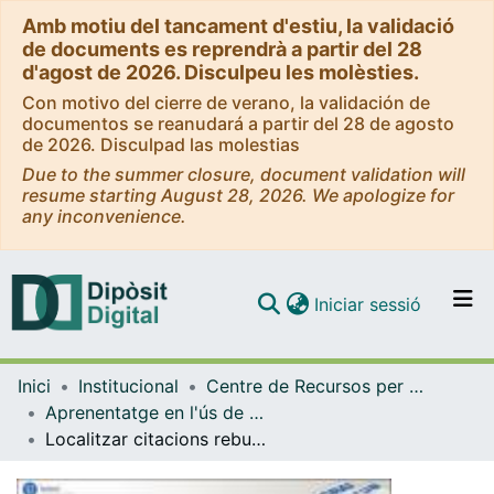
Amb motiu del tancament d'estiu, la validació
de documents es reprendrà a partir del 28
d'agost de 2026. Disculpeu les molèsties.
Con motivo del cierre de verano, la validación de
documentos se reanudará a partir del 28 de agosto
de 2026. Disculpad las molestias
Due to the summer closure, document validation will
resume starting August 28, 2026. We apologize for
any inconvenience.
(current)
Iniciar sessió
Comunitats i col·leccions
Inici
Institucional
Centre de Recursos per a l'Aprenentatge i la Investigació (CRAI-UB) - Institucional
Navega per tot el DD
Aprenentatge en l'ús de serveis i recursos d'informació: tutorials i guies (CRAI-UB)
Com publicar
Localitzar citacions rebudes (articles de revistes, llibres, ressenyes) [text]. [versions anteriors]
Contacte