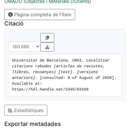
OMADO (Objectes i MAterials DOcents)
Pàgina completa de l'ítem
Citació
Universitat de Barcelona. CRAI. 
Localitzar 
citacions rebudes (articles de revistes, 
llibres, ressenyes) [text]. [versions 
anteriors].
 [consulted: 8 of August of 2026]. 
Available at: 
https://hdl.handle.net/2445/63168
Estadístiques
Exportar metadades