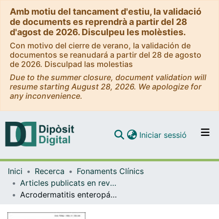
Amb motiu del tancament d'estiu, la validació
de documents es reprendrà a partir del 28
d'agost de 2026. Disculpeu les molèsties.
Con motivo del cierre de verano, la validación de
documentos se reanudará a partir del 28 de agosto
de 2026. Disculpad las molestias
Due to the summer closure, document validation will
resume starting August 28, 2026. We apologize for
any inconvenience.
(current)
Iniciar sessió
Comunitats i col·leccions
Inici
Recerca
Fonaments Clínics
Navega per tot el DD
Articles publicats en revistes (Fonaments Clínics)
Com publicar
Acrodermatitis enteropática: tratamiento con Zinc
Contacte