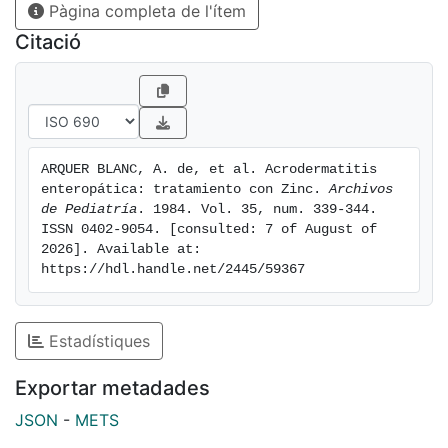
Pàgina completa de l'ítem
tratamiento, reapareciendo a los 22 días los síntomas
digestivos y cutáneos; la zincemia en ese momento
Citació
era elevada (175 mcg/dl). Esta falta de relación entre
la zincemia y la clínica sugiere que en la
Acrodermatitis Enteropática el defecto de transporte
del Zn afecta no sólo al enterocito sino también a
otras células del organismo y que el criterio para
ARQUER BLANC, A. de, et al. Acrodermatitis 
mantener el tratamiento y fijar la dosis debe ser clínico
enteropática: tratamiento con Zinc. 
Archivos 
y no analítico.
de Pediatría
. 1984. Vol. 35, num. 339-344. 
ISSN 0402-9054. [consulted: 7 of August of 
2026]. Available at: 
https://hdl.handle.net/2445/59367
Estadístiques
Exportar metadades
JSON
-
METS