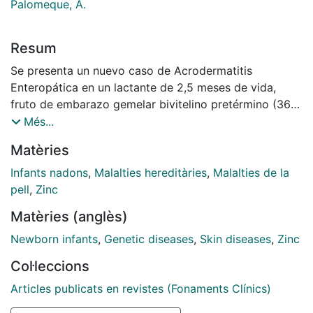
Palomeque, A.
Resum
Se presenta un nuevo caso de Acrodermatitis
Enteropática en un lactante de 2,5 meses de vida,
fruto de embarazo gemelar bivitelino pretérmino (36
S), de aparición gradual desde los 15 días de vida.
Més...
Había seguido lactancia artificial exclusivamente
Matèries
desde su nacimiento, al igual que su hermano gemelo
que no presentó la enfermedad. Entre los exámenes
Infants nadons
,
Malalties hereditàries
,
Malalties de la
complementarios destacaba una importante
pell
,
Zinc
hipozincemia, fosfatasas alcalinas descendidas,
Matèries (anglès)
alteraciones en la inmunidad celular, rasgos de
inmadurez cerebral en el EEG y discreta atrofia
Newborn infants
,
Genetic diseases
,
Skin diseases
,
Zinc
vellositaria en la muestra biópsica intestinal. El
Col·leccions
Tratamiento con sulfato de Zinc a la dosis de 10
mg/Kg/día hizo remitir el cuadro clínico y analítico en
Articles publicats en revistes (Fonaments Clínics)
pocos días. A los 4 meses de edad abandonó el