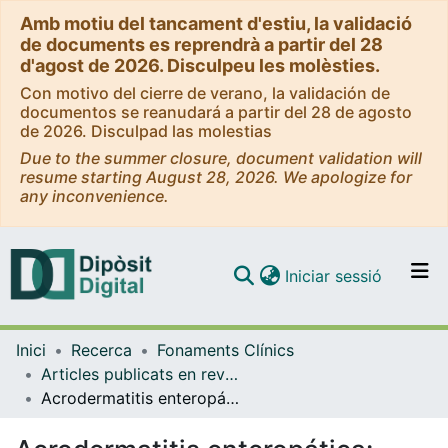
Amb motiu del tancament d'estiu, la validació
de documents es reprendrà a partir del 28
d'agost de 2026. Disculpeu les molèsties.
Con motivo del cierre de verano, la validación de
documentos se reanudará a partir del 28 de agosto
de 2026. Disculpad las molestias
Due to the summer closure, document validation will
resume starting August 28, 2026. We apologize for
any inconvenience.
(current)
Iniciar sessió
Comunitats i col·leccions
Inici
Recerca
Fonaments Clínics
Navega per tot el DD
Articles publicats en revistes (Fonaments Clínics)
Com publicar
Acrodermatitis enteropática: tratamiento con Zinc
Contacte