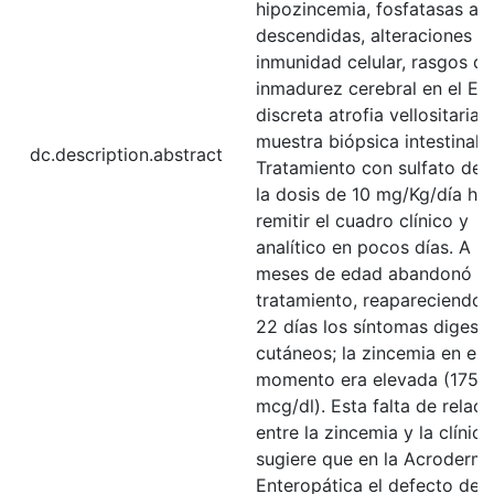
hipozincemia, fosfatasas alc
descendidas, alteraciones en
inmunidad celular, rasgos de
inmadurez cerebral en el EE
discreta atrofia vellositaria 
muestra biópsica intestinal. 
dc.description.abstract
Tratamiento con sulfato de 
la dosis de 10 mg/Kg/día hi
remitir el cuadro clínico y
analítico en pocos días. A lo
meses de edad abandonó el
tratamiento, reapareciendo 
22 días los síntomas digesti
cutáneos; la zincemia en es
momento era elevada (175
mcg/dl). Esta falta de relaci
entre la zincemia y la clínica
sugiere que en la Acrodermat
Enteropática el defecto de