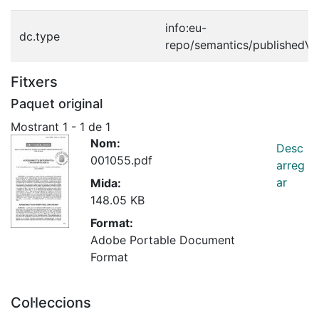
info:eu-
dc.type
repo/semantics/publishedVe
Fitxers
Paquet original
Mostrant
1 - 1 de 1
Nom:
Desc
001055.pdf
arreg
ar
Mida:
148.05 KB
Format:
Adobe Portable Document
Format
Col·leccions