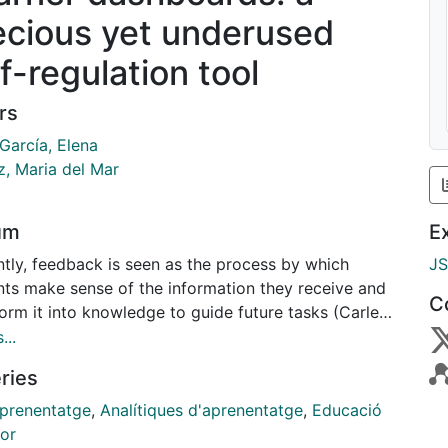
ecious yet underused
f-regulation tool
rs
García, Elena
z, Maria del Mar
um
E
ntly, feedback is seen as the process by which
J
nts make sense of the information they receive and
C
orm it into knowledge to guide future tasks (Carless
d, 2018). This information can come from multiple
...
s, including learning analytics (LA), which involve
ries
ing, collecting, analyzing, and reporting data on
nts and their contexts to optimize learning (Siemens
prenentatge
,
Analítiques d'aprenentatge
,
Educació
vic, 2012). LA can be displayed in learner
ior