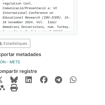
regulation tool. 
Comunicació/Presentació a: VI 
International Conference on 
Educational Research (IDÜ-ICER)
. 15-
16 november 2024. Vol.  İzmir 
Demokrasi Üniversitesi, num. Turkey. 
[consulted: 7 of August of 2026]. 
Available at: 
https://hdl.handle.net/2445/216618
Estadístiques
xportar metadades
SON
-
METS
ompartir registre