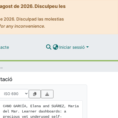
'agost de 2026. Disculpeu les
de 2026. Disculpad las molestias
for any inconvenience.
acte
Iniciar sessió
rds: a precious yet underused self-regulation tool
tació
CANO GARCÍA, Elena and SUÁREZ, Maria 
del Mar. Learner dashboards: a 
precious yet underused self-