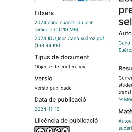
pr
Fitxers
sel
2024 cano suarez idu icer
redice.pdf
(1.19 MB)
Auto
2024 IDU_Icer Cano suárez.pdf
Cano 
(163.94 KB)
Suáre
Tipus de document
Objecte de conferència
Res
Curre
Versió
stude
Versió publicada
transf
& Bou
Data de publicació
Més
source
2024-11-15
Matè
measur
Llicència de publicació
stude
Autoa
& Gase
super