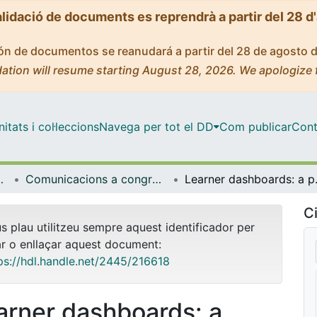
alidació de documents es reprendrà a partir del 28 d
ción de documentos se reanudará a partir del 28 de agosto 
ation will resume starting August 28, 2026. We apologize 
tats i col·leccions
Navega per tot el DD
Com publicar
Cont
ífica i Matemàtica
Comunicacions a congressos (Educació Lingüística, Científica i Matemàtica)
Learner dashboa
Ci
us plau utilitzeu sempre aquest identificador per
ar o enllaçar aquest document:
ps://hdl.handle.net/2445/216618
arner dashboards: a