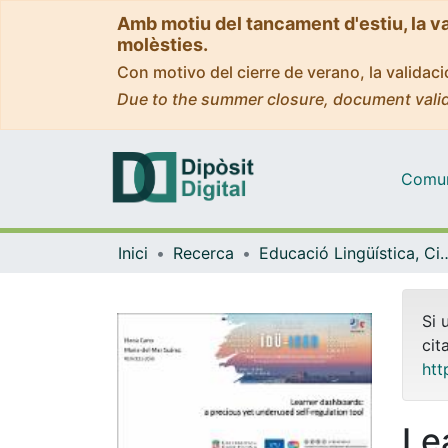
Amb motiu del tancament d'estiu, la v
molèsties.
Con motivo del cierre de verano, la valida
Due to the summer closure, document valid
Comuni
Inici
Recerca
Educació Lingüística, Cient
Si 
cit
htt
Le