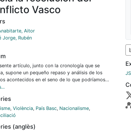
nflicto Vasco
rs
nabitarte, Aitor
é Jorge, Rubén
um
E
sente artículo, junto con la cronología que se
ta, supone un pequeño repaso y análisis de los
J
os acontecidos en el seno de lo que podríamos
C
 el conflicto nacionalista vasco. Un conflicto social
...
siendo de los más longevos del continente europeo,
ries
más de cuarenta años activo. En este sentido, resulta
esante poner de relieve cómo el año 2012 ha sido un
risme
,
Violència
,
País Basc
,
Nacionalisme
,
ucial para su resolución, siendo el primer año
ciliació
l entero tras el anuncio, a finales del 2011, de 'cese
ries (anglès)
tivo de la actividad armada' por parte de la