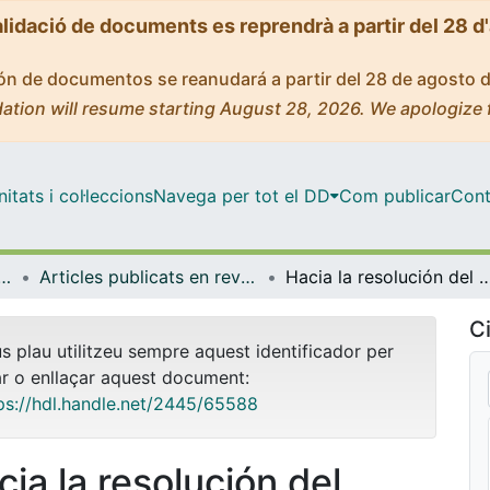
alidació de documents es reprendrà a partir del 28 d
ción de documentos se reanudará a partir del 28 de agosto 
ation will resume starting August 28, 2026. We apologize 
tats i col·leccions
Navega per tot el DD
Com publicar
Cont
ica, Dret Constitucional i Filosofia del Dret
Articles publicats en revistes (Ciència Política, Dret Constitucional i Filosofia del Dret)
Hacia la resolución del Confli
Ci
us plau utilitzeu sempre aquest identificador per
ar o enllaçar aquest document:
ps://hdl.handle.net/2445/65588
cia la resolución del