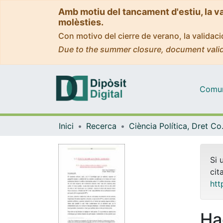
Amb motiu del tancament d'estiu, la v
molèsties.
Con motivo del cierre de verano, la valida
Due to the summer closure, document valid
Comuni
Inici
Recerca
Ciència Polít
Si 
cit
htt
Ha