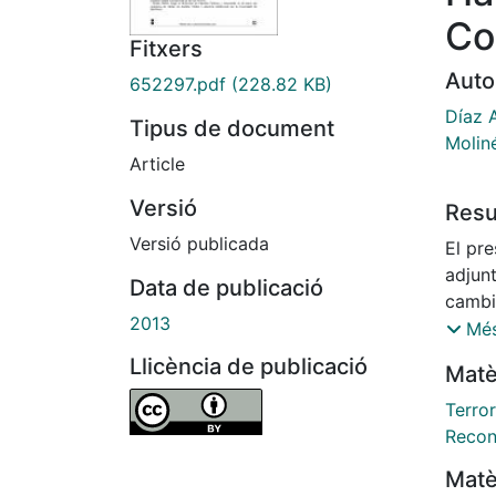
Co
Fitxers
Auto
652297.pdf
(228.82 KB)
Díaz A
Tipus de document
Molin
Article
Versió
Res
Versió publicada
El pre
adjun
Data de publicació
cambi
2013
llamar
Més
que, 
Llicència de publicació
Matè
lleva 
inter
Terro
año cr
Recon
natura
Matè
defini