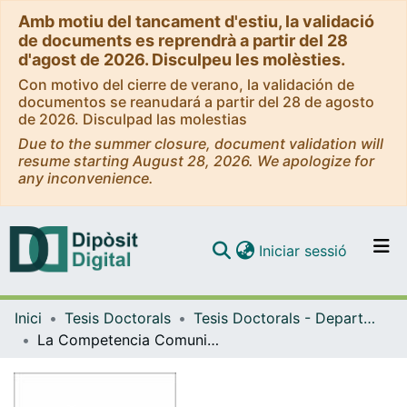
Amb motiu del tancament d'estiu, la validació
de documents es reprendrà a partir del 28
d'agost de 2026. Disculpeu les molèsties.
Con motivo del cierre de verano, la validación de
documentos se reanudará a partir del 28 de agosto
de 2026. Disculpad las molestias
Due to the summer closure, document validation will
resume starting August 28, 2026. We apologize for
any inconvenience.
(current)
Iniciar sessió
Comunitats i col·leccions
Inici
Tesis Doctorals
Tesis Doctorals - Departament - Mètodes d'Investigació i Diagnòstic en Educació
Navega per tot el DD
La Competencia Comunicativa Intercultural. Un estudio en el primer ciclo de la ESO.
Com publicar
Contacte