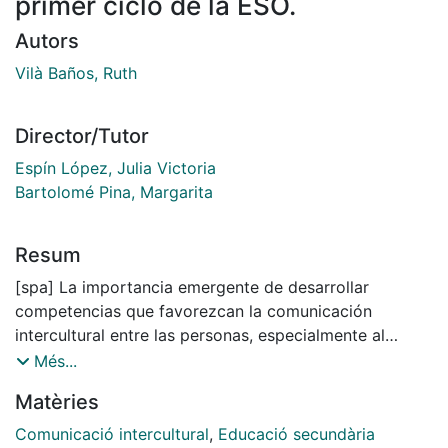
primer ciclo de la ESO.
Autors
Vilà Baños, Ruth
Director/Tutor
Espín López, Julia Victoria
Bartolomé Pina, Margarita
Resum
[spa] La importancia emergente de desarrollar
competencias que favorezcan la comunicación
intercultural entre las personas, especialmente al
finalizar las etapas de la educación obligatoria, nos
Més...
planteamos dos problemas básicos: ¿qué
Matèries
competencias comunicativas interculturales son
necesarias en el primer ciclo de la ESO? y ante la
Comunicació intercultural
,
Educació secundària