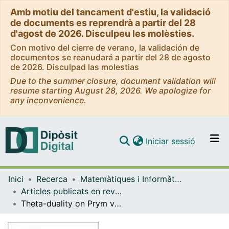
Amb motiu del tancament d'estiu, la validació
de documents es reprendrà a partir del 28
d'agost de 2026. Disculpeu les molèsties.
Con motivo del cierre de verano, la validación de
documentos se reanudará a partir del 28 de agosto
de 2026. Disculpad las molestias
Due to the summer closure, document validation will
resume starting August 28, 2026. We apologize for
any inconvenience.
(current)
Iniciar sessió
Comunitats i col·leccions
Inici
Recerca
Matemàtiques i Informàtica
Navega per tot el DD
Articles publicats en revistes (Matemàtiques i Informàtica)
Com publicar
Theta-duality on Prym varieties and a Torelli Theorem
Contacte