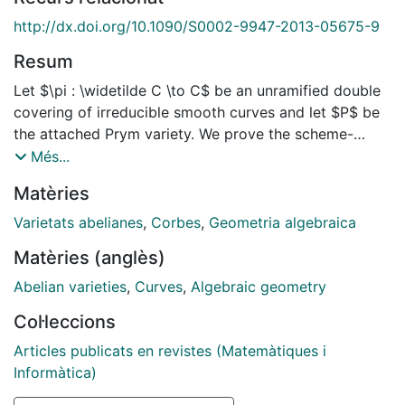
http://dx.doi.org/10.1090/S0002-9947-2013-05675-9
Resum
Let $\pi : \widetilde C \to C$ be an unramified double
covering of irreducible smooth curves and let $P$ be
the attached Prym variety. We prove the scheme-
theoretic theta-dual equalities in the Prym variety
Més...
$T(\widetilde C)=V^2$ and $T(V^2)=\widetilde C$,
Matèries
where $V^2$ is the Brill-Noether locus of $P$
associated to $\pi$ considered by Welters. As an
Varietats abelianes
,
Corbes
,
Geometria algebraica
application we prove a Torelli theorem analogous to
Matèries (anglès)
the fact that the symmetric product $D^{(g)}$ of a
curve $D$ of genus $g$ determines the curve.
Abelian varieties
,
Curves
,
Algebraic geometry
Col·leccions
Articles publicats en revistes (Matemàtiques i
Informàtica)