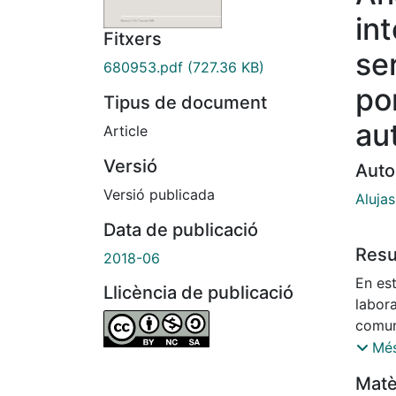
in
Fitxers
se
680953.pdf
(727.36 KB)
po
Tipus de document
au
Article
Versió
Auto
Versió publicada
Alujas
Data de publicació
Res
2018-06
En est
Llicència de publicació
labor
comun
podem
Més
estab
Matè
oficin