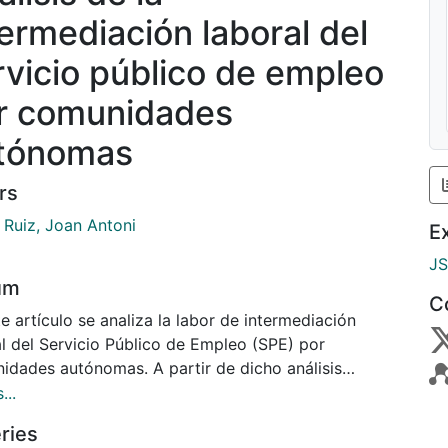
termediación laboral del
rvicio público de empleo
r comunidades
tónomas
rs
 Ruiz, Joan Antoni
E
J
um
C
e artículo se analiza la labor de intermediación
al del Servicio Público de Empleo (SPE) por
idades autónomas. A partir de dicho análisis
os señalar las diferencias entre comunidades y
...
lecer, por tanto, dónde funcionan mejor o peor las
ries
as públicas de empleo y si ha influido la crisis