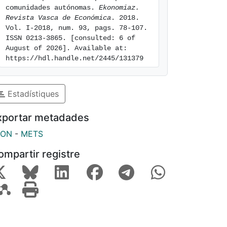
comunidades autónomas. 
Ekonomiaz. 
Revista Vasca de Económica
. 2018. 
Vol. I-2018, num. 93, pags. 78-107. 
ISSN 0213-3865. [consulted: 6 of 
August of 2026]. Available at: 
https://hdl.handle.net/2445/131379
Estadístiques
xportar metadades
SON
-
METS
ompartir registre