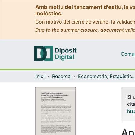
Amb motiu del tancament d'estiu, la v
molèsties.
Con motivo del cierre de verano, la valida
Due to the summer closure, document valid
Comuni
Inici
Recerca
Econometria, Estadística i Econom
Si 
cit
htt
Aná