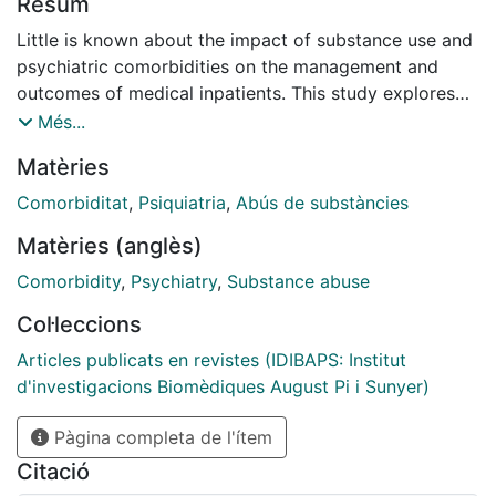
Resum
Little is known about the impact of substance use and
psychiatric comorbidities on the management and
outcomes of medical inpatients. This study explores
the influence of psychiatric comorbidities, and
Més...
substance use (tobacco, alcohol, and cannabis) on the
Matèries
length of hospital stay (LOS), Health-Related Quality
of Life (HRQoL), and functioning in 800 medical
Comorbiditat
,
Psiquiatria
,
Abús de substàncies
inpatients at a high-complexity academic hospital.
Matèries (anglès)
Multivariate analyses demonstrated that psychiatric
comorbidities were associated with reduced HRQoL
Comorbidity
,
Psychiatry
,
Substance abuse
(beta = -0.050, p-value = 0.017), and impaired
Col·leccions
functioning (beta = 3.4, p-value
Articles publicats en revistes (IDIBAPS: Institut
d'investigacions Biomèdiques August Pi i Sunyer)
Pàgina completa de l'ítem
Citació