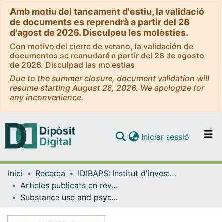
Amb motiu del tancament d'estiu, la validació
de documents es reprendrà a partir del 28
d'agost de 2026. Disculpeu les molèsties.
Con motivo del cierre de verano, la validación de
documentos se reanudará a partir del 28 de agosto
de 2026. Disculpad las molestias
Due to the summer closure, document validation will
resume starting August 28, 2026. We apologize for
any inconvenience.
(current)
Iniciar sessió
Comunitats i col·leccions
Inici
Recerca
IDIBAPS: Institut d'investigacions Biomèdiques August Pi i Sunyer
Navega per tot el DD
Articles publicats en revistes (IDIBAPS: Institut d'investigacions Biomèdiques August Pi i Sunyer)
Com publicar
Substance use and psychiatric comorbidities among medical inpatients: associations with length of stay, health-related quality of life, and functioning, with consideration for gender
Contacte