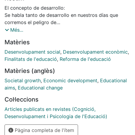
El concepto de desarrollo:
Se habla tanto de desarrollo en nuestros días que
corremos el peligro de
convertirlo en una palabra hueca de sentido, como
Més...
ocurre con todas las palabras de las que se abusa
Matèries
demasiado. Pero el abuso verbal no puede hacemos
olvidar el hecho de que el desarrollo es uno de los
Desenvolupament social
,
Desenvolupament econòmic
,
conceptos clave de nuestro tiempo, y el principal
Finalitats de l'educació
,
Reforma de l'educació
motor de su actividad.
Matèries (anglès)
Reducido a sus líneas esenciales el concepto de
desarrollo puede resumirse en tres puntos:
Societal growth
,
Economic development
,
Educational
1. La humanidad está destinada a progresar hacia un
aims
,
Educational change
estado en el que
Col·leccions
el hombre pueda realizar más plenamente sus
posibilidades, posibilidades
Articles publicats en revistes (Cognició,
abiertas a todos los hombres en el marco de una
Desenvolupament i Psicologia de l'Educació)
sociedad más libre y más
Pàgina completa de l'ítem
justa. Es la vieja idea europea de progreso,