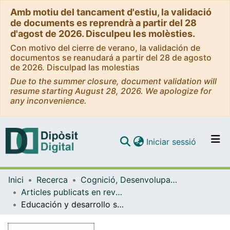
Amb motiu del tancament d'estiu, la validació
de documents es reprendrà a partir del 28
d'agost de 2026. Disculpeu les molèsties.
Con motivo del cierre de verano, la validación de
documentos se reanudará a partir del 28 de agosto
de 2026. Disculpad las molestias
Due to the summer closure, document validation will
resume starting August 28, 2026. We apologize for
any inconvenience.
(current)
Iniciar sessió
Comunitats i col·leccions
Inici
Recerca
Cognició, Desenvolupament i Psicologia de l'Educació
Navega per tot el DD
Articles publicats en revistes (Cognició, Desenvolupament i Psicologia de l'Educació)
Com publicar
Educación y desarrollo social
Contacte