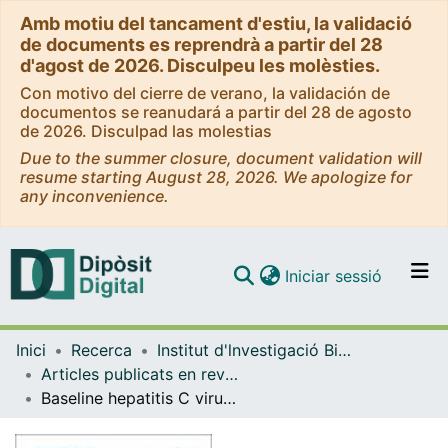
Amb motiu del tancament d'estiu, la validació
de documents es reprendrà a partir del 28
d'agost de 2026. Disculpeu les molèsties.
Con motivo del cierre de verano, la validación de
documentos se reanudará a partir del 28 de agosto
de 2026. Disculpad las molestias
Due to the summer closure, document validation will
resume starting August 28, 2026. We apologize for
any inconvenience.
(current)
Iniciar sessió
Comunitats i col·leccions
Inici
Recerca
Institut d'lnvestigació Biomèdica de Bellvitge (IDIBELL)
Navega per tot el DD
Articles publicats en revistes (Institut d'lnvestigació Biomèdica de Bellvitge (IDIBELL))
Com publicar
Baseline hepatitis C virus resistance-associated substitutions present at frequencies lower than 15% may be clinically significant
Contacte