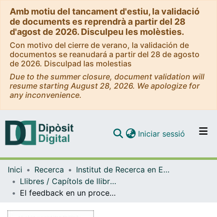
Amb motiu del tancament d'estiu, la validació
de documents es reprendrà a partir del 28
d'agost de 2026. Disculpeu les molèsties.
Con motivo del cierre de verano, la validación de
documentos se reanudará a partir del 28 de agosto
de 2026. Disculpad las molestias
Due to the summer closure, document validation will
resume starting August 28, 2026. We apologize for
any inconvenience.
(current)
Iniciar sessió
Comunitats i col·leccions
Inici
Recerca
Institut de Recerca en Educació (IRE.UB)
Navega per tot el DD
Llibres / Capítols de llibre (Institut de Recerca en Educació (IRE.UB))
Com publicar
El feedback en un proceso de evaluación entre iguales: proceso de validación de una pauta de análisis
Contacte