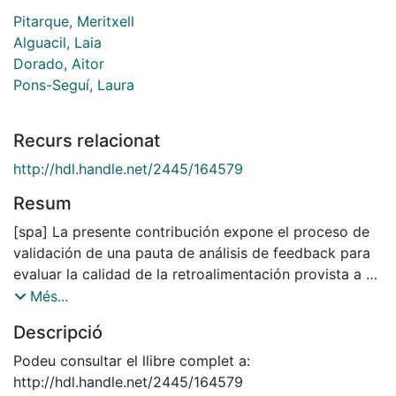
Pitarque, Meritxell
Alguacil, Laia
Dorado, Aitor
Pons-Seguí, Laura
Recurs relacionat
http://hdl.handle.net/2445/164579
Resum
[spa] La presente contribución expone el proceso de
validación de una pauta de análisis de feedback para
evaluar la calidad de la retroalimentación provista a un
igual y el desarrollo del juicio evaluativo de los
Més...
estudiantes de maestro. La pauta de análisis ha
Descripció
partido de propuestas de clasificación del feedback
anteriores, así como investigaciones previas. La
Podeu consultar el llibre complet a:
validación de la pauta ha sido tanto del contenido
http://hdl.handle.net/2445/164579