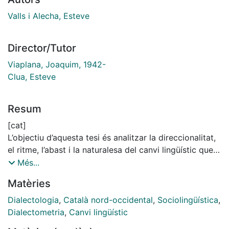
Valls i Alecha, Esteve
Director/Tutor
Viaplana, Joaquim, 1942-
Clua, Esteve
Resum
[cat]
L’objectiu d’aquesta tesi és analitzar la direccionalitat,
el ritme, l’abast i la naturalesa del canvi lingüístic que,
al llarg del segle XX i fins al dia d’avui, ha afectat i
Més...
segueix afectant els parlars nord-occidentals
Matèries
d’Andorra, Catalunya i la Franja, i determinar els
factors comuns i particulars, tant externs com interns,
Dialectologia
,
Català nord-occidental
,
Sociolingüística
,
que han propiciat les diferents evolucions d’aquests
Dialectometria
,
Canvi lingüístic
parlars en aquests tres àmbits administratius. Per fer-