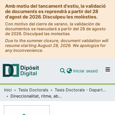
Amb motiu del tancament d'estiu, la validació
de documents es reprendrà a partir del 28
d'agost de 2026. Disculpeu les molèsties.
Con motivo del cierre de verano, la validación de
documentos se reanudará a partir del 28 de agosto
de 2026. Disculpad las molestias
Due to the summer closure, document validation will
resume starting August 28, 2026. We apologize for
any inconvenience.
(current)
Iniciar sessió
Comunitats i col·leccions
Inici
Tesis Doctorals
Tesis Doctorals - Departament - Filologia Catalana
Navega per tot el DD
Direccionalitat, ritme, abast i naturalesa del canvi lingüístic en curs en català nord-occidental. De l’anàlisi dialectomètrica a la reflexió sociolingüística
Com publicar
Contacte