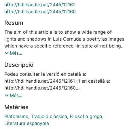
http://hdl.handle.net/2445/12161
http://hdl.handle.net/2445/12160
Resum
The aim of this article is to show a wide range of
lights and shadows in Luis Cernuda's poetry as images
which have a specific reference -in spite of not being
mentioned-, that is, the Platonic image of the cave. It
Més...
is thanks to the images that the poet shows us his
Descripció
ideal world, in which shadows symbolize the beautiful,
perfect and everlasting world in which Luis Cenuda
Podeu consultar la versió en català a:
needs to believe. Once more, it deals with that well-
http://hdl.handle.net/2445/12161 ; i en castellà a:
known tension between reality and desire which
http://hdl.handle.net/2445/12160
defines the essence of his poetry.
Versió de l'article anteriorment publicat a: Ciència,
Més...
didàctica i funció social dels estudis clàssics : actes
Matèries
del XIV Simposi de la Secció Catlana de la S.E.E.C..-
Barcelona: PPU, 2004. -- p. 219-232
Platonisme
,
Tradició clàssica
,
Filosofia grega
,
Literatura espanyola