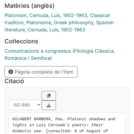
Matèries (anglès)
Platonism
,
Cernuda, Luis, 1902-1963
,
Classical
tradition
,
Platonisme
,
Greek philosophy
,
Spanish
literature
,
Cernuda, Luis, 1902-1963
Col·leccions
Comunicacions a congressos (Filologia Clàssica,
Romànica i Semítica)
Pàgina completa de l'ítem
Citació
GILABERT BARBERÀ, Pau. 
Platonic shadows and 
lights in Luis Cernuda's poetry: their 
didactic use.
 [consulted: 8 of August of 