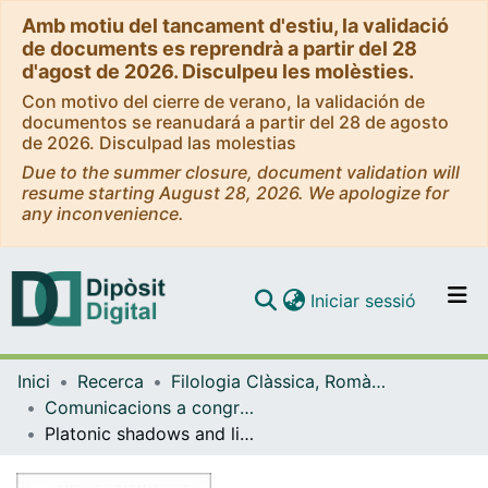
Amb motiu del tancament d'estiu, la validació
de documents es reprendrà a partir del 28
d'agost de 2026. Disculpeu les molèsties.
Con motivo del cierre de verano, la validación de
documentos se reanudará a partir del 28 de agosto
de 2026. Disculpad las molestias
Due to the summer closure, document validation will
resume starting August 28, 2026. We apologize for
any inconvenience.
(current)
Iniciar sessió
Comunitats i col·leccions
Inici
Recerca
Filologia Clàssica, Romànica i Semítica
Navega per tot el DD
Comunicacions a congressos (Filologia Clàssica, Romànica i Semítica)
Com publicar
Platonic shadows and lights in Luis Cernuda's poetry: their didactic use
Contacte