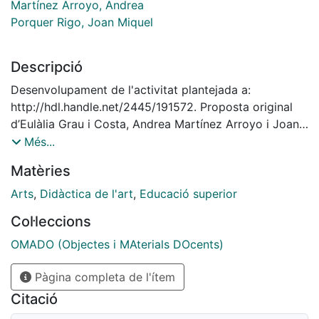
Martínez Arroyo, Andrea
Porquer Rigo, Joan Miquel
Descripció
Desenvolupament de l'activitat plantejada a:
http://hdl.handle.net/2445/191572. Proposta original
d’Eulàlia Grau i Costa, Andrea Martínez Arroyo i Joan
Miquel Porquer Rigo. Amb la col·laboració d’artistes
Més...
novells del Grau en Belles Arts de la Universitat de
Matèries
Barcelona en el curs 22-23.
Arts
,
Didàctica de l'art
,
Educació superior
Col·leccions
OMADO (Objectes i MAterials DOcents)
Pàgina completa de l'ítem
Citació