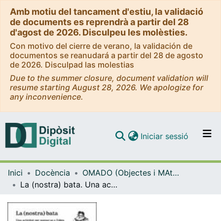
Amb motiu del tancament d'estiu, la validació
de documents es reprendrà a partir del 28
d'agost de 2026. Disculpeu les molèsties.
Con motivo del cierre de verano, la validación de
documentos se reanudará a partir del 28 de agosto
de 2026. Disculpad las molestias
Due to the summer closure, document validation will
resume starting August 28, 2026. We apologize for
any inconvenience.
(current)
Iniciar sessió
Comunitats i col·leccions
Inici
Docència
OMADO (Objectes i MAterials DOcents)
Navega per tot el DD
La (nostra) bata. Una activitat per sumar-se a l’obra de cocreació artística itinerant «Quina bata? D’aquell treball domèstic, d’aquelles dones»
Com publicar
Contacte