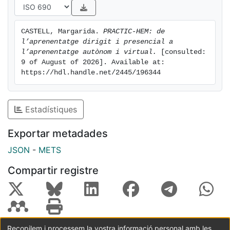
l’avaluació de coneixements (en comparació amb
cursos previs sense l’eina d’autoaprenentatge),
CASTELL, Margarida. 
PRACTIC-HEM: de 
enquestes d’opinió per part de l’alumnat i l’opinió del
l’aprenentatge dirigit i presencial a 
professorat implicat.
l’aprenentatge autònom i virtual.
 [consulted: 
9 of August of 2026]. Available at: 
https://hdl.handle.net/2445/196344
Estadístiques
Exportar metadades
JSON
-
METS
Compartir registre
Recopilem i processem la vostra informació personal amb les