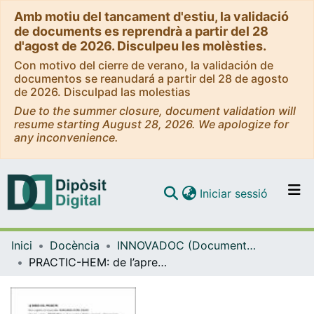
Amb motiu del tancament d'estiu, la validació
de documents es reprendrà a partir del 28
d'agost de 2026. Disculpeu les molèsties.
Con motivo del cierre de verano, la validación de
documentos se reanudará a partir del 28 de agosto
de 2026. Disculpad las molestias
Due to the summer closure, document validation will
resume starting August 28, 2026. We apologize for
any inconvenience.
(current)
Iniciar sessió
Comunitats i col·leccions
Inici
Docència
INNOVADOC (Documents d'Innovació Docent)
Navega per tot el DD
PRACTIC-HEM: de l’aprenentatge dirigit i presencial a l’aprenentatge autònom i virtual
Com publicar
Contacte