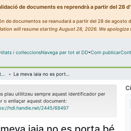
alidació de documents es reprendrà a partir del 28 d
ción de documentos se reanudará a partir del 28 de agosto 
ation will resume starting August 28, 2026. We apologize 
tats i col·leccions
Navega per tot el DD
Com publicar
Cont
OMADO (Objectes i MAterials DOcents)
La meva iaia no es porta bé
Ci
us plau utilitzeu sempre aquest identificador per
ar o enllaçar aquest document:
ps://hdl.handle.net/2445/68497
 meva iaia no es porta bé