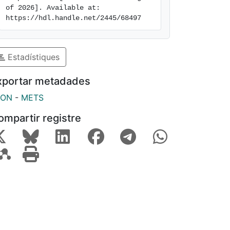
of 2026]. Available at: 
https://hdl.handle.net/2445/68497
Estadístiques
xportar metadades
SON
-
METS
ompartir registre