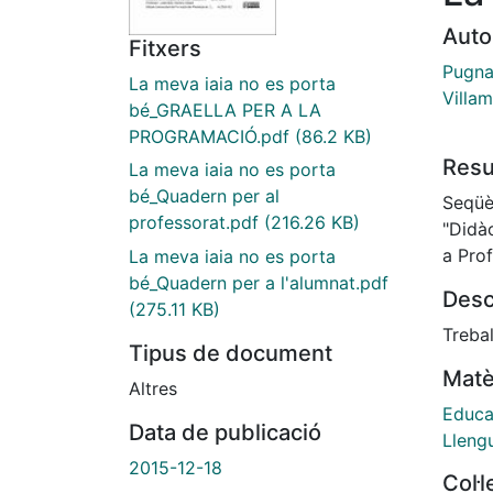
Auto
Fitxers
Pugna
La meva iaia no es porta
Villa
bé_GRAELLA PER A LA
PROGRAMACIÓ.pdf
(86.2 KB)
Res
La meva iaia no es porta
bé_Quadern per al
Seqüè
professorat.pdf
(216.26 KB)
"Didàc
a Pro
La meva iaia no es porta
bé_Quadern per a l'alumnat.pdf
Desc
(275.11 KB)
Treba
Tipus de document
Matè
Altres
Educa
Data de publicació
Llengu
2015-12-18
Col·