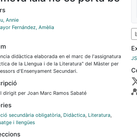
rs
u, Annie
mayor Fernández, Amèlia
um
E
ncia didàctica elaborada en el marc de l'assignatura
J
tica de la Llengua i de la Literatura" del Màster per
C
fessors d'Ensenyament Secundari.
ripció
ll dirigit per Joan Marc Ramos Sabaté
ries
ció secundària obligatòria
,
Didàctica
,
Literatura
,
atge i llengües
leccions