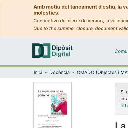
Amb motiu del tancament d'estiu, la v
molèsties.
Con motivo del cierre de verano, la valida
Due to the summer closure, document valid
Comuni
Inici
Docència
Si 
cit
htt
La