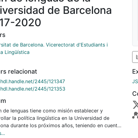
iversidad de Barcelona
17-2020
rs
sitat de Barcelona. Vicerectorat d'Estudiants i
ca Lingüística
rs relacionat
E
//hdl.handle.net/2445/121347
J
//hdl.handle.net/2445/121353
C
um
an de lenguas tiene como misión establecer y
ollar la política lingüística en la Universidad de
lona durante los próximos años, teniendo en cuenta
a UB ha asumido el compromiso de combinar su
...