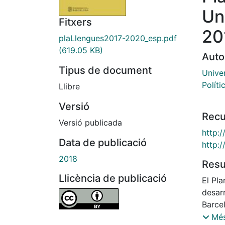
Un
Fitxers
20
plaLlengues2017-2020_esp.pdf
(619.05 KB)
Auto
Tipus de document
Univer
Políti
Llibre
Versió
Recu
Versió publicada
http:
Data de publicació
http:
2018
Res
Llicència de publicació
El Pl
desarr
Barce
que l
Més