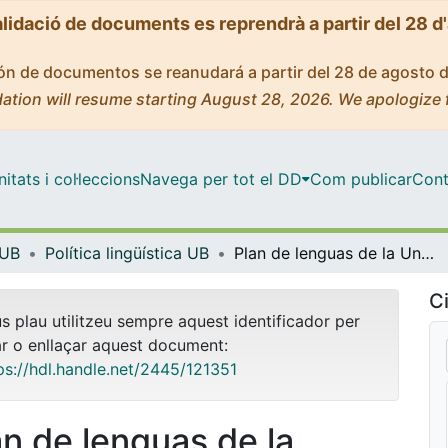
alidació de documents es reprendrà a partir del 28 d
ción de documentos se reanudará a partir del 28 de agosto 
ation will resume starting August 28, 2026. We apologize 
tats i col·leccions
Navega per tot el DD
Com publicar
Cont
 UB
Política lingüística UB
Plan de lenguas de la Universidad de Barcelona 2017-2020
Ci
us plau utilitzeu sempre aquest identificador per
ar o enllaçar aquest document:
ps://hdl.handle.net/2445/121351
an de lenguas de la