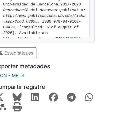
Universidad de Barcelona 2017-2020. 
Reproducció del document publicat a: 
http://www.publicacions.ub.edu/ficha
.aspx?cod=08855
. ISBN 978-84-9168-
094-9. [consulted: 6 of August of 
2026]. Available at: 
https://hdl.handle.net/2445/121351
Estadístiques
xportar metadades
SON
-
METS
ompartir registre