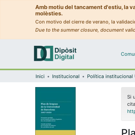
Amb motiu del tancament d'estiu, la v
molèsties.
Con motivo del cierre de verano, la valida
Due to the summer closure, document valid
Comuni
Inici
Institucional
Política institucional
Si 
cit
htt
Pl