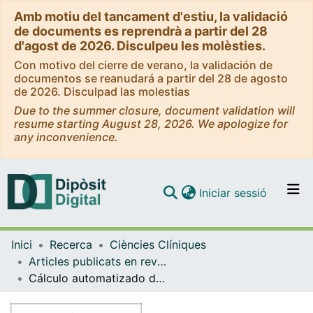
Amb motiu del tancament d'estiu, la validació
de documents es reprendrà a partir del 28
d'agost de 2026. Disculpeu les molèsties.
Con motivo del cierre de verano, la validación de
documentos se reanudará a partir del 28 de agosto
de 2026. Disculpad las molestias
Due to the summer closure, document validation will
resume starting August 28, 2026. We apologize for
any inconvenience.
(current)
Iniciar sessió
Comunitats i col·leccions
Inici
Recerca
Ciències Clíniques
Navega per tot el DD
Articles publicats en revistes (Ciències Clíniques)
Com publicar
Cálculo automatizado de la supervivencia relativa vía web. El proyecto WAERS del Instituto Catalán de Oncología
Contacte