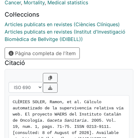
a web-based application that estimates the relative
Cancer
,
Mortality
,
Medical statistics
survival for a cohort of patients. The user prepares
Col·leccions
data in a specific format and sends them to a remote
server located at the Catalan Institute of Oncology.
Articles publicats en revistes (Ciències Clíniques)
This server computes relative survival and returns a
Articles publicats en revistes (Institut d'lnvestigació
file with the results to the electronic address supplied
Biomèdica de Bellvitge (IDIBELL))
by the user. By means of this application, hospital- and
Pàgina completa de l'ítem
population-based Spanish cancer registries and
registries of other diseases can estimate relative
Citació
survival of their cohorts using their reference
population (province or autonomous community). This
application could also be useful for cohort mortality
studies.
CLÈRIES SOLER, Ramon, et al. Cálculo 
automatizado de la supervivencia relativa vía 
web. El proyecto WAERS del Instituto Catalán 
de Oncología. 
Gaceta Sanitaria
. 2005. Vol. 
19, num. 1, pags. 71-75. ISSN 0213-9111. 
[consulted: 8 of August of 2026]. Available 