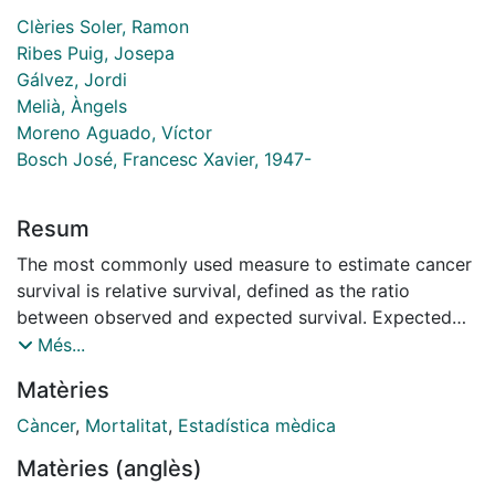
Clèries Soler, Ramon
Ribes Puig, Josepa
Gálvez, Jordi
Melià, Àngels
Moreno Aguado, Víctor
Bosch José, Francesc Xavier, 1947-
Resum
The most commonly used measure to estimate cancer
survival is relative survival, defined as the ratio
between observed and expected survival. Expected
survival is computed on the basis of the mortality of a
Més...
reference population. Mortality tables for the general
Matèries
population are not always available and their
calculation requires specific software. For that
Càncer
,
Mortalitat
,
Estadística mèdica
purpose, the Catalan Institute of Oncology developed
Matèries (anglès)
WAERS (Web-Assisted Estimation of Relative Survival),