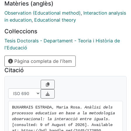
Matèries (anglès)
justificación de la metodología observacional como
método que contribuye a aumentar el conocimiento
Observation (Educational method)
,
Interaction analysis
científico de la teoría de la educación. En la segunda
in education
,
Educational theory
parte tenemos la construcción de un sistema de
Col·leccions
categorías y su aplicación para el análisis de diversas
situaciones educativas, clasificadas en función del tipo
Tesis Doctorals - Departament - Teoria i Història de
de organización social-individual, colectiva y
l'Educació
cooperativa. A partir de dicha aplicación obtenemos
Pàgina completa de l'ítem
unas conclusiones y prospectiva.
Citació
BUXARRAIS ESTRADA, Maria Rosa. 
Anàlisi dels 
processos educatius en base a la metodologia 
observacional: la interacció entre iguals.
[consulted: 9 of August of 2026]. Available 
at: https://hdl.handle.net/2445/172850