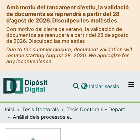
Amb motiu del tancament d'estiu, la validació
de documents es reprendrà a partir del 28
d'agost de 2026. Disculpeu les molèsties.
Con motivo del cierre de verano, la validación de
documentos se reanudará a partir del 28 de agosto
de 2026. Disculpad las molestias
Due to the summer closure, document validation will
resume starting August 28, 2026. We apologize for
any inconvenience.
(current)
Iniciar sessió
Comunitats i col·leccions
Inici
Tesis Doctorals
Tesis Doctorals - Departament - Teoria i Història de l'Educació
Navega per tot el DD
Anàlisi dels processos educatius en base a la metodologia observacional: la interacció entre iguals
Com publicar
Contacte