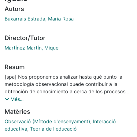
Autors
Buxarrais Estrada, Maria Rosa
Director/Tutor
Martínez Martín, Miquel
Resum
[spa] Nos proponemos analizar hasta qué punto la
metodología observacional puede contribuir a la
obtención de conocimiento a cerca de los procesos
educativos. Para ello hemos construido un sistema de
Més...
categorías para analizar un tipo de relación educativa:
Matèries
la interacción entre iguales. La tesis consta de dos
partes diferenciadas. la primera supone el estudio de
Observació (Mètode d'ensenyament)
,
Interacció
la educación como relación, concretando en la
educativa
,
Teoria de l'educació
relación educativa educando-educando; y la