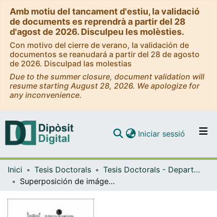
Amb motiu del tancament d'estiu, la validació
de documents es reprendrà a partir del 28
d'agost de 2026. Disculpeu les molèsties.
Con motivo del cierre de verano, la validación de
documentos se reanudará a partir del 28 de agosto
de 2026. Disculpad las molestias
Due to the summer closure, document validation will
resume starting August 28, 2026. We apologize for
any inconvenience.
(current)
Iniciar sessió
Comunitats i col·leccions
Inici
Tesis Doctorals
Tesis Doctorals - Departament - Salut Pública
Navega per tot el DD
Superposición de imágenes. Identificación facial bidimensional.
Com publicar
Contacte