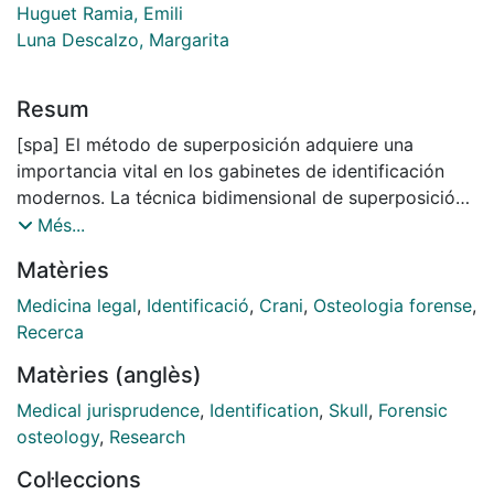
Huguet Ramia, Emili
Luna Descalzo, Margarita
Resum
[spa] El método de superposición adquiere una
importancia vital en los gabinetes de identificación
modernos. La técnica bidimensional de superposición
radiografia/fotografia permite desarrollar una técnica
Més...
no destructiva y aplicable en casos especiales, tales
Matèries
como los carbonizados y los cadáveres irreconocibles
de grandes catástrofes. Los objetivos principales de
Medicina legal
,
Identificació
,
Crani
,
Osteologia forense
,
este trabajo son: 1) Desarrollar y perfeccionar el
Recerca
método estático de superposición de imágenes
Matèries (anglès)
(radiografia/fotografia) empleado por Glaster y Brash
- Blundell y Wilson (1937) con auxilio de un método
Medical jurisprudence
,
Identification
,
Skull
,
Forensic
digitalizado utilizando ordenador y programas
osteology
,
Research
informáticos, basado en términos empíricos exactos.
Col·leccions
2) Definir los puntos anatómicos de referencia en la