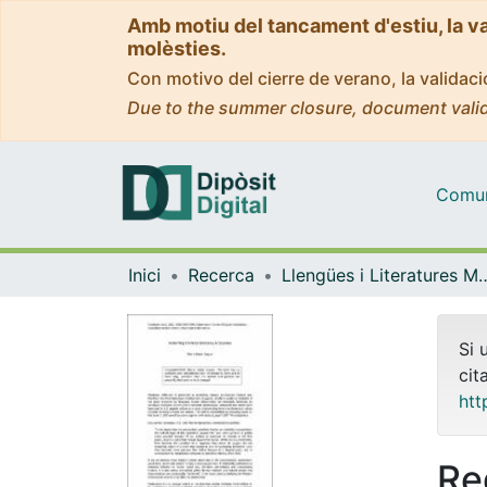
Amb motiu del tancament d'estiu, la v
molèsties.
Con motivo del cierre de verano, la valida
Due to the summer closure, document valid
Comuni
Inici
Recerca
Llengües i Literatures Moderne
Si 
cit
htt
Re