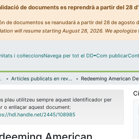
alidació de documents es reprendrà a partir del 28 d
ción de documentos se reanudará a partir del 28 de agosto 
ation will resume starting August 28, 2026. We apologize 
tats i col·leccions
Navega per tot el DD
Com publicar
Cont
s i Estudis Anglesos
Articles publicats en revistes (Llengües i Literatures Modernes i Estudis Anglesos)
Red
Ci
us plau utilitzeu sempre aquest identificador per
ar o enllaçar aquest document:
ps://hdl.handle.net/2445/108985
deeming American