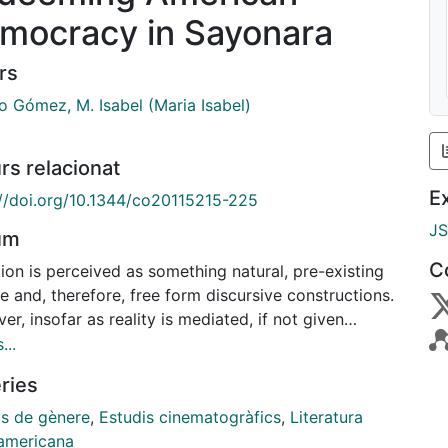
mocracy in Sayonara
rs
o Gómez, M. Isabel (Maria Isabel)
rs relacionat
E
://doi.org/10.1344/co20115215-225
J
um
C
ion is perceived as something natural, pre-existing
e and, therefore, free form discursive constructions.
r, insofar as reality is mediated, if not given
nce by language, human relationships are inevitably
...
oned by narratives. Romance fictions and in
ries
ular heterosexual, interracial love stories have been
in U.S. popular culture as a means of promoting
is de gènere
,
Estudis cinematogràfics
,
Literatura
can democratic values of racial harmony at home
americana