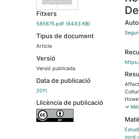
De
Fitxers
Auto
585675.pdf
(64.63 KB)
Segur
Tipus de document
Article
Recu
Versió
https
Versió publicada
Res
Data de publicació
Affect
2011
Cultur
Howeve
Llicència de publicació
existe
Més
fashi
Matè
partic
used 
Estud
Ameri
nord-