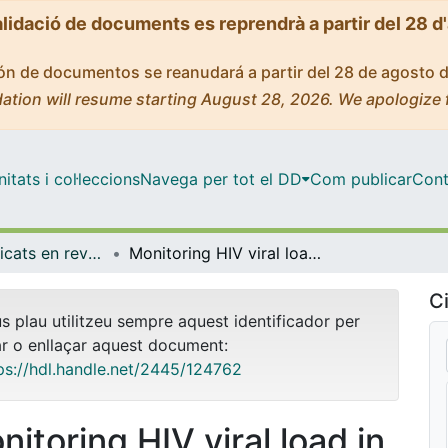
alidació de documents es reprendrà a partir del 28 d
ción de documentos se reanudará a partir del 28 de agosto 
ation will resume starting August 28, 2026. We apologize 
tats i col·leccions
Navega per tot el DD
Com publicar
Cont
Articles publicats en revistes (Medicina)
Monitoring HIV viral load in resource limited settings: still a matter of debate?
Ci
us plau utilitzeu sempre aquest identificador per
ar o enllaçar aquest document:
ps://hdl.handle.net/2445/124762
nitoring HIV viral load in