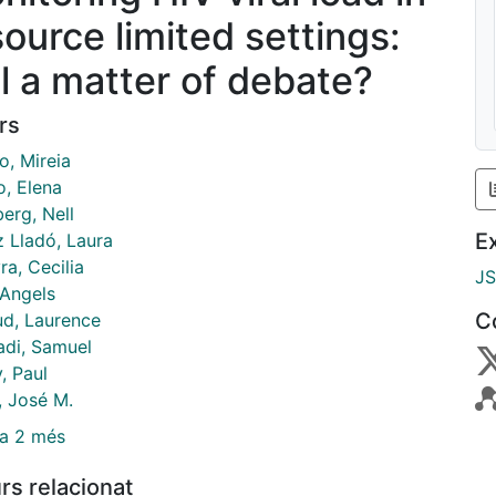
source limited settings:
ll a matter of debate?
rs
o, Mireia
o, Elena
erg, Nell
E
z Lladó, Laura
ra, Cecilia
J
 Angels
C
ud, Laurence
di, Samuel
, Paul
, José M.
a 2 més
rs relacionat