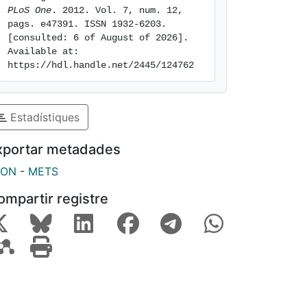
PLoS One
. 2012. Vol. 7, num. 12, 
pags. e47391. ISSN 1932-6203. 
[consulted: 6 of August of 2026]. 
Available at: 
https://hdl.handle.net/2445/124762
Estadístiques
xportar metadades
SON
-
METS
ompartir registre