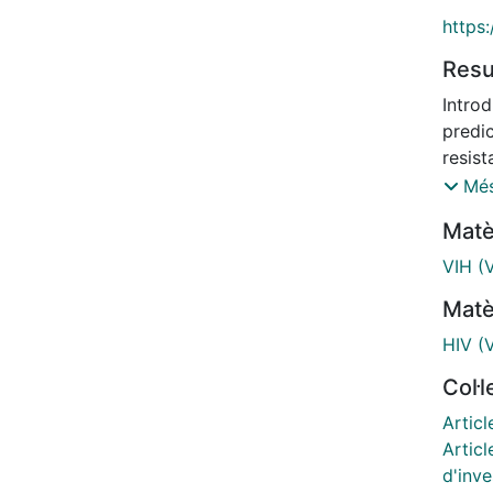
https:
Res
Introd
predi
resis
settin
Més
assess
Matè
HAART
resis
VIH (V
Fronti
Matè
(Keny
month
HIV (V
RNA ≥
Col·
HIV-1
Nucli
Articl
Among
Articl
(5.9%)
d'inv