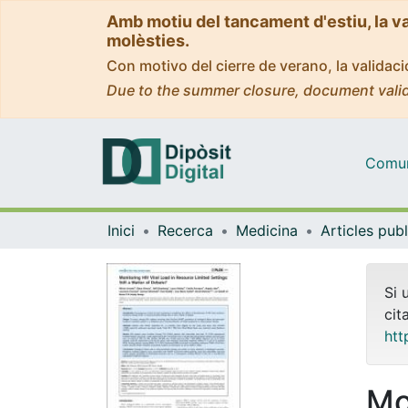
Amb motiu del tancament d'estiu, la v
molèsties.
Con motivo del cierre de verano, la valida
Due to the summer closure, document valid
Comuni
Inici
Recerca
Medicina
Si 
cit
htt
Mo