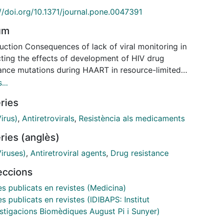
//doi.org/10.1371/journal.pone.0047391
um
uction Consequences of lack of viral monitoring in
cting the effects of development of HIV drug
tance mutations during HAART in resource-limited
gs (RLS) is still a matter of debate. Design To
...
, among HIV+ patients receiving their first-line
ries
, prevalence of virological failure and genotypic
tance mutations pattern in a Médécins Sans
irus)
,
Antiretrovirals
,
Resistència als medicaments
ères/Ministry of Health programme in Busia District
ries (anglès)
a). Methods Patients with HAART treatment for ≥12
s were eligible for the study and those with HIV-
iruses)
,
Antiretroviral agents
,
Drug resistance
5000 copies/ml underwent genotypic study. Total
leccions
 RNA from Dried Blood Spots was extracted using
sens method. Results 926 patients were included.
es publicats en revistes (Medicina)
 274 (29.6%) patients with detectable viral load, 55
es publicats en revistes (IDIBAPS: Institut
 experienced treatment failure (viral load >5.000
estigacions Biomèdiques August Pi i Sunyer)