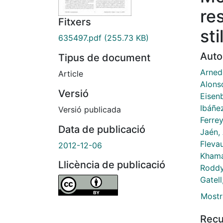
re
Fitxers
sti
635497.pdf
(255.73 KB)
Auto
Tipus de document
Arned
Article
Alons
Versió
Eisenb
Ibáñe
Versió publicada
Ferrey
Data de publicació
Jaén,
Fleva
2012-12-06
Khama
Llicència de publicació
Roddy
Gatell
Mostr
Recu