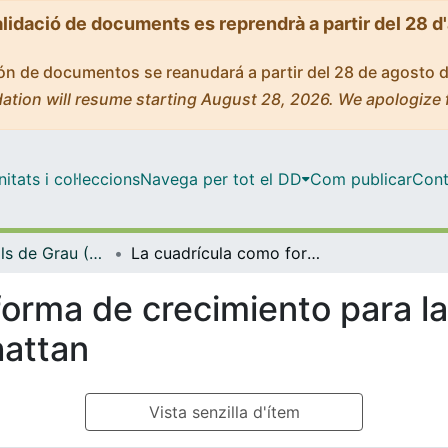
alidació de documents es reprendrà a partir del 28 d
ción de documentos se reanudará a partir del 28 de agosto 
ation will resume starting August 28, 2026. We apologize 
tats i col·leccions
Navega per tot el DD
Com publicar
Cont
Treballs Finals de Grau (TFG) - Història de l'Art
La cuadrícula como forma de crecimiento para la ciudad: el Eixample de Barcelona y Manhattan
orma de crecimiento para la
hattan
Vista senzilla d'ítem