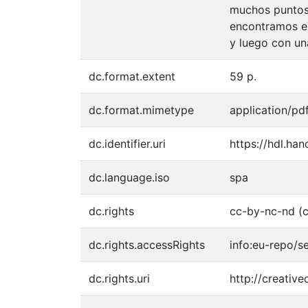
muchos puntos 
encontramos en
y luego con u
dc.format.extent
59 p.
dc.format.mimetype
application/pd
dc.identifier.uri
https://hdl.ha
dc.language.iso
spa
dc.rights
cc-by-nc-nd (c
dc.rights.accessRights
info:eu-repo/
dc.rights.uri
http://creativ