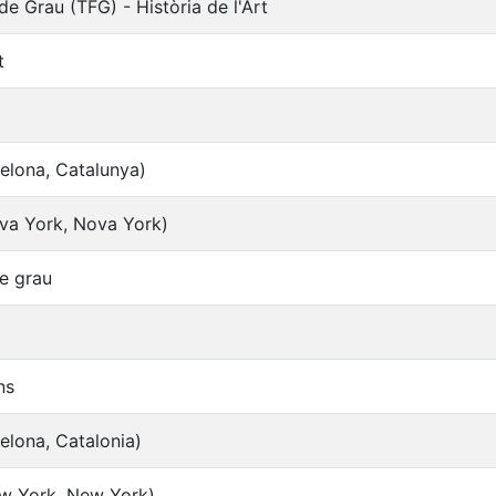
 de Grau (TFG) - Història de l'Art
t
elona, Catalunya)
va York, Nova York)
de grau
ns
elona, Catalonia)
w York, New York)