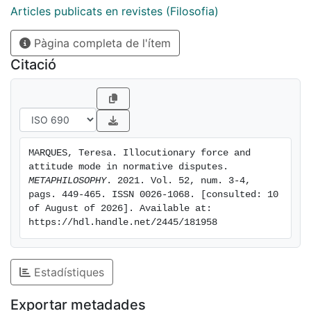
speakers' psychological states in general, and of their
Articles publicats en revistes (Filosofia)
application to normative communication in particular.
Pàgina completa de l'ítem
The paper concludes that the problems re- quire a
new conception of how common ground relates to
Citació
illocutionary force and attitude mode.
MARQUES, Teresa. Illocutionary force and 
attitude mode in normative disputes. 
METAPHILOSOPHY
. 2021. Vol. 52, num. 3-4, 
pags. 449-465. ISSN 0026-1068. [consulted: 10 
of August of 2026]. Available at: 
https://hdl.handle.net/2445/181958
Estadístiques
Exportar metadades