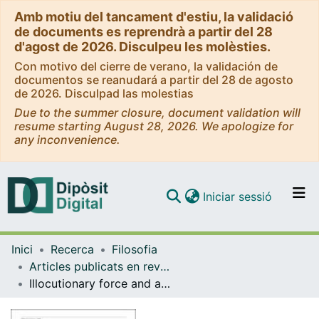
Amb motiu del tancament d'estiu, la validació
de documents es reprendrà a partir del 28
d'agost de 2026. Disculpeu les molèsties.
Con motivo del cierre de verano, la validación de
documentos se reanudará a partir del 28 de agosto
de 2026. Disculpad las molestias
Due to the summer closure, document validation will
resume starting August 28, 2026. We apologize for
any inconvenience.
(current)
Iniciar sessió
Comunitats i col·leccions
Inici
Recerca
Filosofia
Navega per tot el DD
Articles publicats en revistes (Filosofia)
Com publicar
Illocutionary force and attitude mode in normative disputes
Contacte