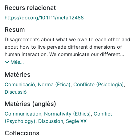
Recurs relacionat
https://doi.org/10.1111/meta.12488
Resum
Disagreements about what we owe to each other and
about how to live pervade different dimensions of
human interaction. We communicate our different
moral and normative views in discourse. These dis-
Més...
putes have features that are challenging to some
Matèries
seman- tic theories. This paper assesses recent
Stalnakerian views of communication in moral and
Comunicació
,
Norma (Ètica)
,
Conflicte (Psicologia)
,
normative do- mains. These views model
Discussió
conversational context up- dates made with normative
Matèries (anglès)
claims. They also aim to explain disputes between
people who follow different norms or values. The
Communication
,
Normativity (Ethics)
,
Conflict
paper presents various problems for these
(Psychology)
,
Discussion
,
Segle XX
Stalnakerian views. Together, the problems show the
Col·leccions
insufficiency of metasemantic theories based only on