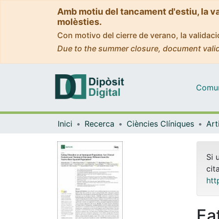
Amb motiu del tancament d'estiu, la v
molèsties.
Con motivo del cierre de verano, la valida
Due to the summer closure, document valid
Comuni
Inici
Recerca
Ciències Clíniques
Si 
cit
htt
Ea