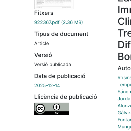
Im
Fitxers
Cl
922367.pdf
(2.36 MB)
Tr
Tipus de document
Di
Article
Bo
Versió
Versió publicada
Auto
Data de publicació
Rosin
Tempia
2025-12-14
Sánch
Llicència de publicació
Jorda
Alonzo
Gálve
Fonta
Mungu