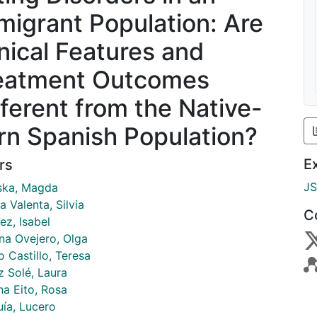
migrant Population: Are
inical Features and
eatment Outcomes
fferent from the Native-
rn Spanish Population?
E
rs
J
ska, Magda
 Valenta, Silvia
C
ez, Isabel
na Ovejero, Olga
 Castillo, Teresa
z Solé, Laura
na Eito, Rosa
ía, Lucero