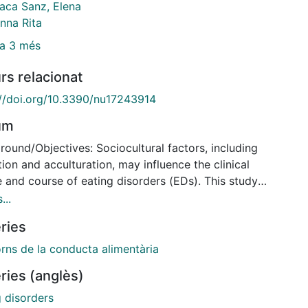
aca Sanz, Elena
Anna Rita
a 3 més
rs relacionat
://doi.org/10.3390/nu17243914
um
ound/Objectives: Sociocultural factors, including
ion and acculturation, may influence the clinical
e and course of eating disorders (EDs). This study
ned differences between immigrant and native-born
...
h patients with EDs in (1) clinical presentation and
ries
reatment response. Methods: Consecutive outpatients
he Eating Disorders Unit at Bellvitge University
orns de la conducta alimentària
tal (Barcelona, Spain) were assessed using the
ries (anglès)
g Disorder Inventory-2 (EDI-2), Symptom Checklist-
(SCL-90-R), and Temperament and Character
g disorders