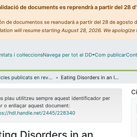
alidació de documents es reprendrà a partir del 28 d
ción de documentos se reanudará a partir del 28 de agosto 
ation will resume starting August 28, 2026. We apologize 
tats i col·leccions
Navega per tot el DD
Com publicar
Cont
Articles publicats en revistes (Ciències Clíniques)
Eating Disorders in an Immigrant Population: Are Clinical Features and Treatment Outcomes Different from the Native-Born Spanish Population?
Ci
us plau utilitzeu sempre aquest identificador per
ar o enllaçar aquest document:
ps://hdl.handle.net/2445/228340
ting Disorders in an