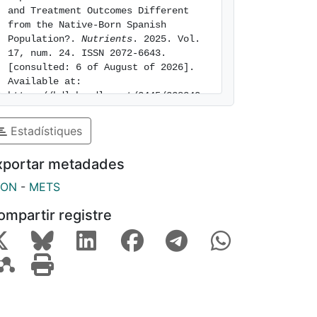
and Treatment Outcomes Different 
from the Native-Born Spanish 
Population?. 
Nutrients
. 2025. Vol. 
17, num. 24. ISSN 2072-6643. 
[consulted: 6 of August of 2026]. 
Available at: 
https://hdl.handle.net/2445/228340
Estadístiques
xportar metadades
SON
-
METS
ompartir registre