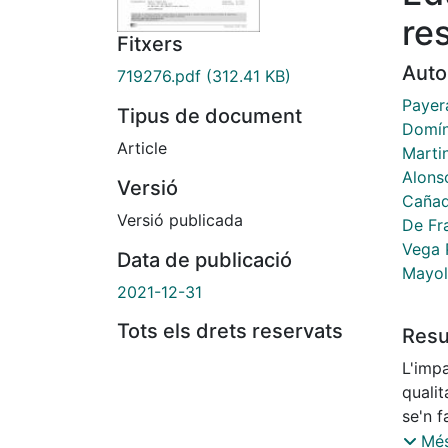
re
Fitxers
Auto
719276.pdf
(312.41 KB)
Payera
Tipus de document
Domín
Article
Marti
Alons
Versió
Cañad
Versió publicada
De Fr
Vega 
Data de publicació
Mayol 
2021-12-31
Tots els drets reservats
Res
L'impa
quali
se'n f
impla
Més