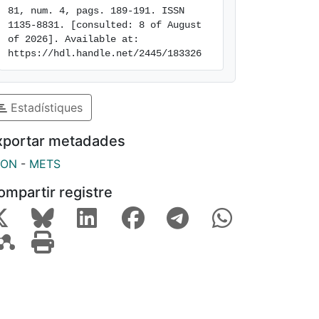
81, num. 4, pags. 189-191. ISSN 
1135-8831. [consulted: 8 of August 
of 2026]. Available at: 
https://hdl.handle.net/2445/183326
Estadístiques
xportar metadades
SON
-
METS
ompartir registre