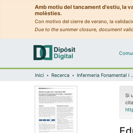
Amb motiu del tancament d'estiu, la v
molèsties.
Con motivo del cierre de verano, la valida
Due to the summer closure, document valid
Comuni
Inici
Recerca
Infermeria Fonam
Si 
cit
htt
Ed