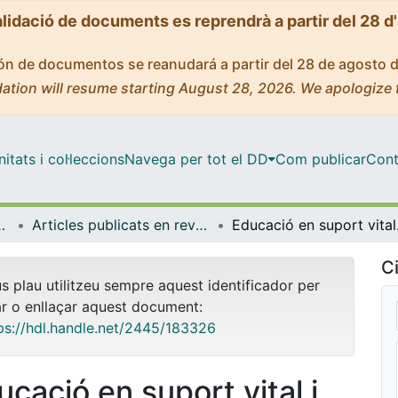
alidació de documents es reprendrà a partir del 28 d
ción de documentos se reanudará a partir del 28 de agosto 
ation will resume starting August 28, 2026. We apologize 
tats i col·leccions
Navega per tot el DD
Com publicar
Cont
ental i Clínica
Articles publicats en revistes (Infermeria Fonamental i Clínica)
Educac
Ci
us plau utilitzeu sempre aquest identificador per
ar o enllaçar aquest document:
ps://hdl.handle.net/2445/183326
ucació en suport vital i