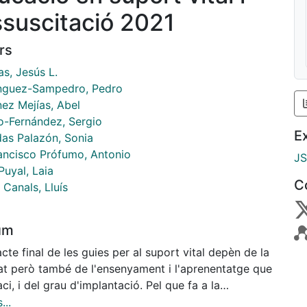
ssuscitació 2021
rs
s, Jesús L.
guez-Sampedro, Pedro
nez Mejías, Abel
o-Fernández, Sergio
E
as Palazón, Sonia
ancisco Prófumo, Antonio
J
Puyal, Laia
C
Canals, Lluís
um
cte final de les guies per al suport vital depèn de la
tat però també de l'ensenyament i l'aprenentatge que
aci, i del grau d'implantació. Pel que fa a la
ntació, aquesta depèn dels recursos per portarles a
...