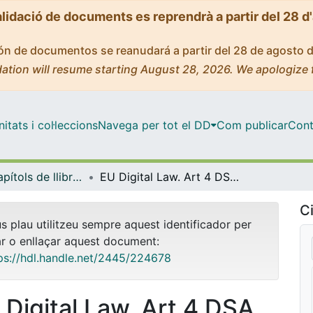
alidació de documents es reprendrà a partir del 28 d
ción de documentos se reanudará a partir del 28 de agosto 
ation will resume starting August 28, 2026. We apologize 
tats i col·leccions
Navega per tot el DD
Com publicar
Cont
Llibres / Capítols de llibre (Dret Privat)
EU Digital Law. Art 4 DSA 'Mere conduit'
Ci
us plau utilitzeu sempre aquest identificador per
ar o enllaçar aquest document:
ps://hdl.handle.net/2445/224678
 Digital Law. Art 4 DSA