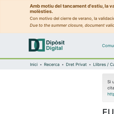
Amb motiu del tancament d'estiu, la v
molèsties.
Con motivo del cierre de verano, la valida
Due to the summer closure, document valid
Comuni
Inici
Recerca
Dret Privat
Si 
cit
htt
EU