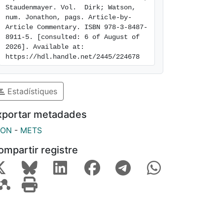
Staudenmayer. Vol.  Dirk; Watson, 
num. Jonathon, pags. Article-by-
Article Commentary. ISBN 978-3-8487-
8911-5. [consulted: 6 of August of 
2026]. Available at: 
https://hdl.handle.net/2445/224678
Estadístiques
xportar metadades
SON
-
METS
ompartir registre