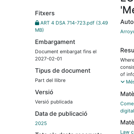
'M
Fitxers
Auto
ART 4 DSA 714-723.pdf
(3.49
MB)
Arroy
Embargament
Res
Document embargat fins el
2027-02-01
Where
consi
Tipus de document
of inf
Part del llibre
the p
Més
servic
Versió
Matè
transm
Versió publicada
Coment
digita
Data de publicació
Matè
2025
Law c