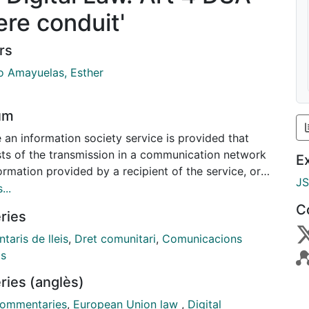
ere conduit'
rs
o Amayuelas, Esther
um
 an information society service is provided that
sts of the transmission in a communication network
E
ormation provided by a recipient of the service, or
J
rovision of access to a communication network, the
...
e provider shall not be liable for the information
C
ries
itted or accessed, on condition that the provider...
aris de lleis
,
Dret comunitari
,
Comunicacions
ls
ries (anglès)
ommentaries
,
European Union law
,
Digital