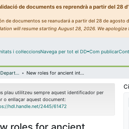
alidació de documents es reprendrà a partir del 28 d
ción de documentos se reanudará a partir del 28 de agosto 
ation will resume starting August 28, 2026. We apologize 
tats i col·leccions
Navega per tot el DD
Com publicar
Cont
Tesis Doctorals - Departament - Bioquímica i Biologia Molecular (Farmàcia)
New roles for ancient interactions: functional analysis of the conserved interactions between the clathrin heavy and light chains and calmodulin
Ci
us plau utilitzeu sempre aquest identificador per
ar o enllaçar aquest document:
ps://hdl.handle.net/2445/61472
w roles for ancient