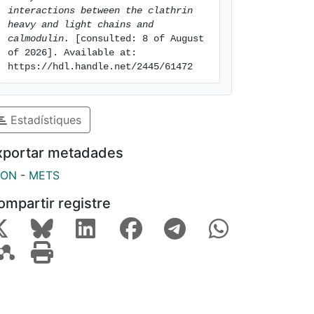
interactions between the clathrin 
heavy and light chains and 
calmodulin.
 [consulted: 8 of August 
of 2026]. Available at: 
https://hdl.handle.net/2445/61472
Estadístiques
xportar metadades
SON
-
METS
ompartir registre