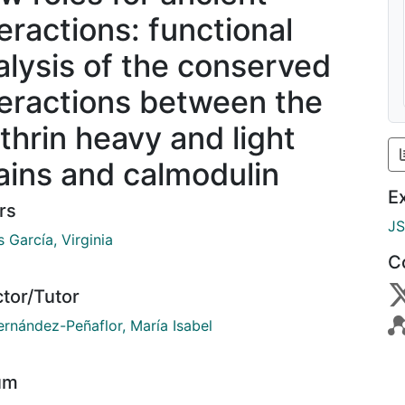
teractions: functional
alysis of the conserved
teractions between the
athrin heavy and light
ains and calmodulin
E
rs
J
 García, Virginia
C
ctor/Tutor
ernández-Peñaflor, María Isabel
um