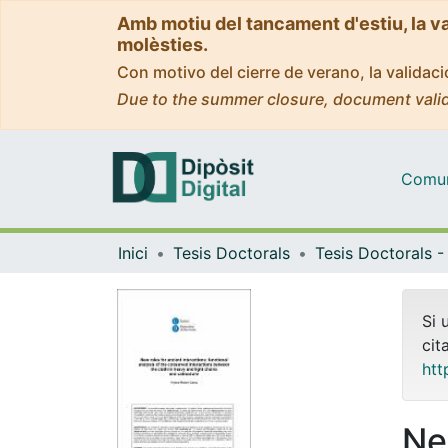
Amb motiu del tancament d'estiu, la v
molèsties.
Con motivo del cierre de verano, la valida
Due to the summer closure, document valid
Comuni
Inici
Tesis Doctorals
Si 
cit
htt
Ne