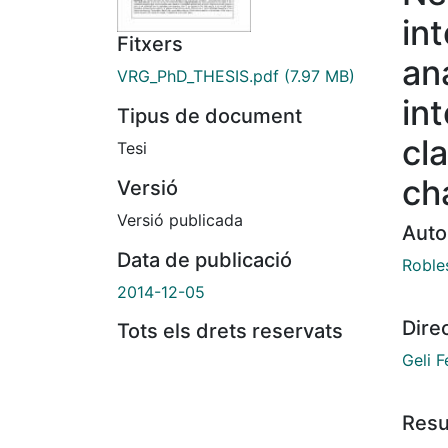
in
Fitxers
an
VRG_PhD_THESIS.pdf
(7.97 MB)
in
Tipus de document
cl
Tesi
ch
Versió
Versió publicada
Auto
Data de publicació
Robles
2014-12-05
Dire
Tots els drets reservats
Geli F
Res