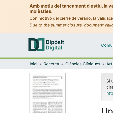
Amb motiu del tancament d'estiu, la v
molèsties.
Con motivo del cierre de verano, la valida
Due to the summer closure, document valid
Comuni
Inici
Recerca
Ciències Clíniques
Si 
cit
htt
Up