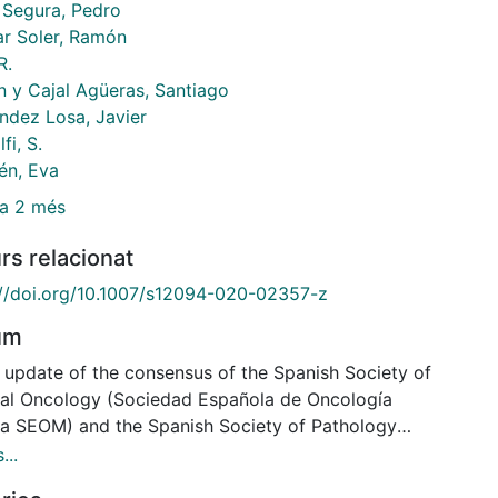
 Segura, Pedro
ar Soler, Ramón
R.
 y Cajal Agüeras, Santiago
ndez Losa, Javier
fi, S.
én, Eva
a 2 més
rs relacionat
://doi.org/10.1007/s12094-020-02357-z
um
s update of the consensus of the Spanish Society of
al Oncology (Sociedad Española de Oncología
of Pathology
edad Española de Anatomía Patológica SEAP),
...
ces in the analysis of biomarkers in advanced