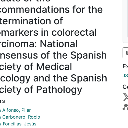
commendations for the
termination of
omarkers in colorectal
rcinoma: National
nsensus of the Spanish
ciety of Medical
E
cology and the Spanish
J
ciety of Pathology
C
rs
 Alfonso, Pilar
a Carbonero, Rocio
-Foncillas, Jesús