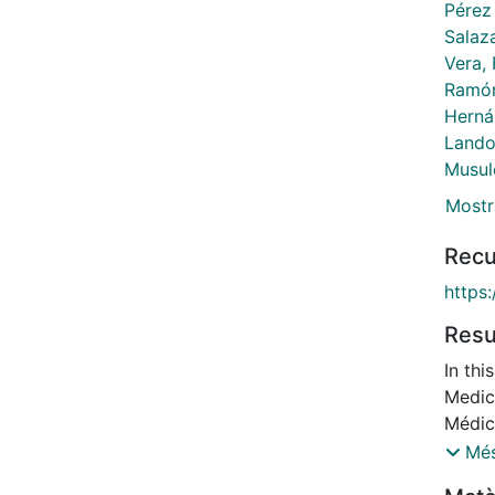
Pérez
Salaz
Vera, 
Ramón
Herná
Landol
Musul
Mostr
Recu
https
Res
In thi
Medic
Médica SEOM) and the Spanish Society 
(Soci
Més
advan