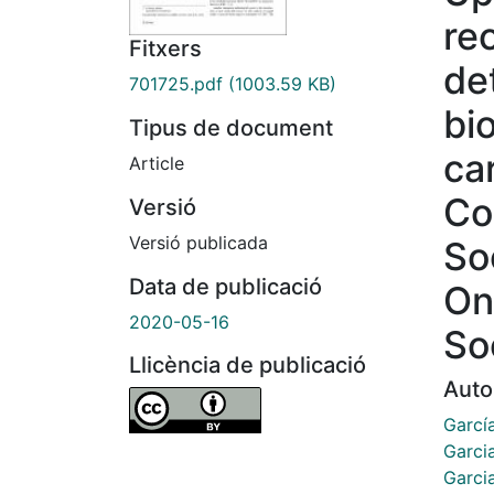
re
Fitxers
de
701725.pdf
(1003.59 KB)
bi
Tipus de document
ca
Article
Co
Versió
Versió publicada
So
Data de publicació
On
2020-05-16
So
Llicència de publicació
Auto
García
Garci
Garcia