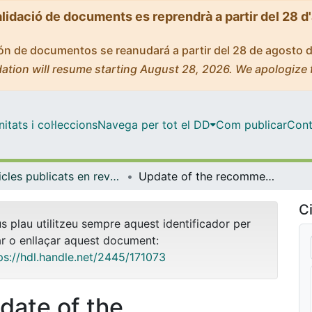
alidació de documents es reprendrà a partir del 28 d
ción de documentos se reanudará a partir del 28 de agosto 
ation will resume starting August 28, 2026. We apologize 
tats i col·leccions
Navega per tot el DD
Com publicar
Cont
Articles publicats en revistes (Ciències Clíniques)
Update of the recommendations for the determination of biomarkers in colorectal carcinoma: National Consensus of the Spanish Society of Medical Oncology and the Spanish Society of Pathology
Ci
us plau utilitzeu sempre aquest identificador per
ar o enllaçar aquest document:
ps://hdl.handle.net/2445/171073
date of the