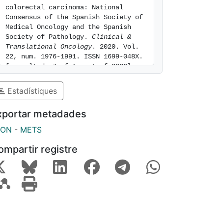
colorectal carcinoma: National 
Consensus of the Spanish Society of 
Medical Oncology and the Spanish 
Society of Pathology. 
Clinical & 
Translational Oncology
. 2020. Vol. 
22, num. 1976-1991. ISSN 1699-048X. 
[consulted: 7 of August of 2026]. 
Available at: 
https://hdl.handle.net/2445/171073
Estadístiques
xportar metadades
SON
-
METS
ompartir registre