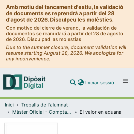
Amb motiu del tancament d'estiu, la validació
de documents es reprendrà a partir del 28
d'agost de 2026. Disculpeu les molèsties.
Con motivo del cierre de verano, la validación de
documentos se reanudará a partir del 28 de agosto
de 2026. Disculpad las molestias
Due to the summer closure, document validation will
resume starting August 28, 2026. We apologize for
any inconvenience.
(current)
Iniciar sessió
Comunitats i col·leccions
Inici
Treballs de l'alumnat
Navega per tot el DD
Màster Oficial - Comptabilitat i Fiscalitat
El valor en aduana
Com publicar
Contacte