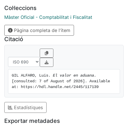
de este modo, realizar una pequeña introducción al
Col·leccions
mundo de la tributación aduanera.
Màster Oficial - Comptabilitat i Fiscalitat
Pàgina completa de l'ítem
Citació
GIL ALFARO, Luis. 
El valor en aduana.
[consulted: 7 of August of 2026]. Available 
at: https://hdl.handle.net/2445/117139
Estadístiques
Exportar metadades