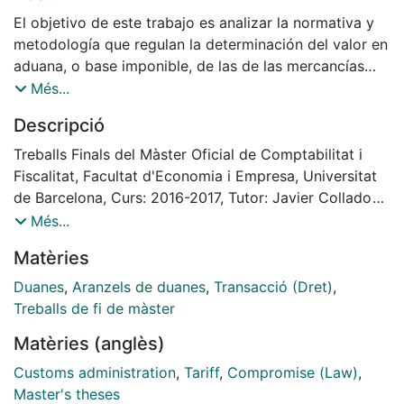
El objetivo de este trabajo es analizar la normativa y
metodología que regulan la determinación del valor en
aduana, o base imponible, de las de las mercancías
introducidas en el territorio aduanero de la Unión
Més...
Europea. Se detallará de forma extensa el método
Descripció
principal que se utiliza para obtener dicho valor en
aduana, el método de transacción, y se mencionarán y
Treballs Finals del Màster Oficial de Comptabilitat i
explicarán, de forma más breve, el resto de métodos
Fiscalitat, Facultat d'Economia i Empresa, Universitat
secundarios de valoración. De la misma forma, se
de Barcelona, Curs: 2016-2017, Tutor: Javier Collado
explicarán varios conceptos relacionados, como la
Muñoz
Més...
documentación involucrada en la declaración en
Matèries
aduana, los Incoterms o la importante figura del
representante aduanero. Finalmente, se estudiará una
Duanes
,
Aranzels de duanes
,
Transacció (Dret)
,
transacción real, a la que se adicionarán supuestos
Treballs de fi de màster
hipotéticos de mayor complejidad, y así poder poner
Matèries (anglès)
en práctica el contenido del presente trabajo. Para su
realización, se analizará la normativa europea vigente
Customs administration
,
Tariff
,
Compromise (Law)
,
que regula el funcionamiento aduanero y se pretende,
Master's theses