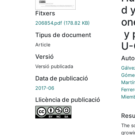
d 
Fitxers
on
206854.pdf
(178.82 KB)
y 
Tipus de document
U-
Article
Versió
Auto
Versió publicada
Gálve
Gómez
Data de publicació
Martí
2017-06
Ferre
Miemb
Llicència de publicació
Res
The sc
growin