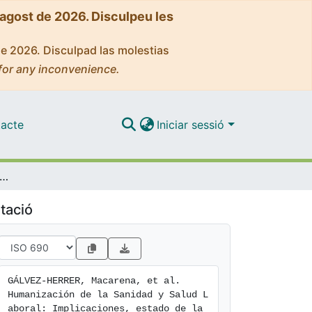
'agost de 2026. Disculpeu les
de 2026. Disculpad las molestias
for any inconvenience.
acte
Iniciar sessió
ción de la Sanidad y Salud Laboral: Implicaciones, estado de la cuestión y propuesta del Proyecto HU-CI
tació
GÁLVEZ-HERRER, Macarena, et al. 
Humanización de la Sanidad y Salud L
aboral: Implicaciones, estado de la 