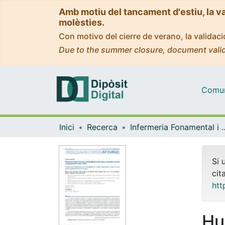
Amb motiu del tancament d'estiu, la v
molèsties.
Con motivo del cierre de verano, la valida
Due to the summer closure, document valid
Comuni
Inici
Recerca
Infermeria Fonam
Si 
cit
htt
Hu