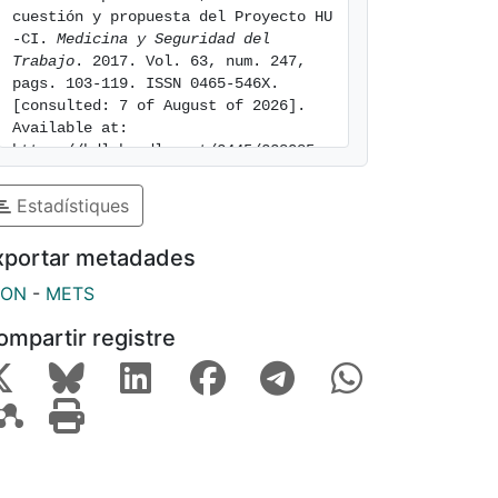
cuestión y propuesta del Proyecto HU
-CI. 
Medicina y Seguridad del 
Trabajo
. 2017. Vol. 63, num. 247, 
pags. 103-119. ISSN 0465-546X. 
[consulted: 7 of August of 2026]. 
Available at: 
https://hdl.handle.net/2445/228085
Estadístiques
xportar metadades
SON
-
METS
ompartir registre