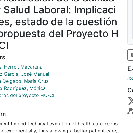
y Salud Laboral: Implicaci
es, estado de la cuestión
propuesta del Proyecto H
CI
rs
z-Herrer, Macarena
E
 García, José Manuel
J
n Delgado, María Cruz
ro Rodríguez, Mónica
C
ros del proyecto HU-CI
um
ientific and technical evolution of health care keeps
g exponentially, thus allowing a better patient care,