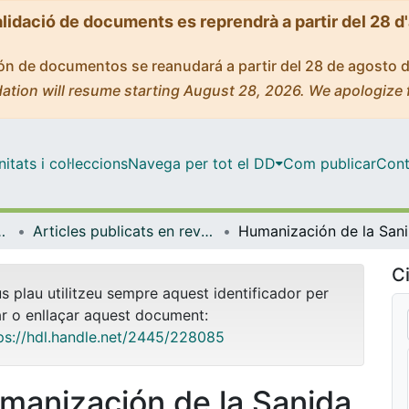
alidació de documents es reprendrà a partir del 28 d
ción de documentos se reanudará a partir del 28 de agosto 
ation will resume starting August 28, 2026. We apologize 
tats i col·leccions
Navega per tot el DD
Com publicar
Cont
ental i Clínica
Articles publicats en revistes (Infermeria Fonamental i Clínica)
Humaniza
Ci
us plau utilitzeu sempre aquest identificador per
ar o enllaçar aquest document:
ps://hdl.handle.net/2445/228085
manización de la Sanida