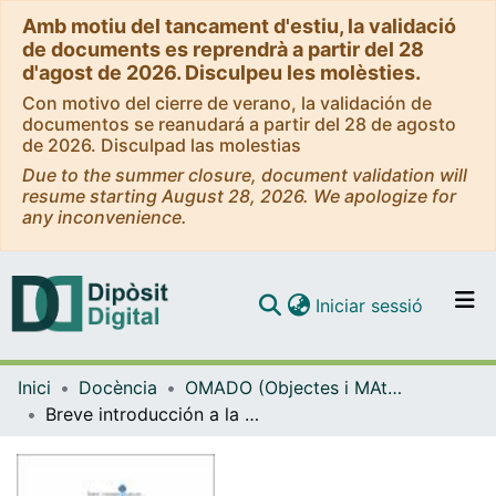
Amb motiu del tancament d'estiu, la validació
de documents es reprendrà a partir del 28
d'agost de 2026. Disculpeu les molèsties.
Con motivo del cierre de verano, la validación de
documentos se reanudará a partir del 28 de agosto
de 2026. Disculpad las molestias
Due to the summer closure, document validation will
resume starting August 28, 2026. We apologize for
any inconvenience.
(current)
Iniciar sessió
Comunitats i col·leccions
Inici
Docència
OMADO (Objectes i MAterials DOcents)
Navega per tot el DD
Breve introducción a la bibliometría
Com publicar
Contacte