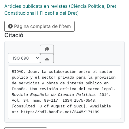
regulador europeo y estatal, tanto en materia de
Articles publicats en revistes (Ciència Política, Dret
contratación como de incentivos a la captación de
Constitucional i Filosofia del Dret)
activos financieros, constituyen un lastre para su
Pàgina completa de l'ítem
definitivo arranque. Es preciso, pues, un nuevo marco
que favorezca la adecuada estructuración de
Citació
proyectos,contratos y esquemas de distribución de
riesgos, así como que prevea incentivos a la
participación, por ejemplo, con la introducción en
nuestro sistema de los proyectos de infraestructuras
no solicitadas y, en particular, mejorar la figura del
RIDAO, Joan. La colaboración entre el sector 
específico contrato de colaboración público-privada y
público y el sector privado para la provisión 
de la fórmula del diálogo competitivo como
de servicios y obras de interés público en 
procedimiento de adjudicación.
España. Una revisión crítica del marco legal. 
Revista Española de Ciencia Politica
. 2014. 
The current emergence of public-private partnerships
Vol. 34, num. 89-117. ISSN 1575-6548. 
for the provision of infrastructure services and public
[consulted: 8 of August of 2026]. Available 
interest is due to the budgetary constraints being
at: https://hdl.handle.net/2445/171199
faced by public administrations in the current context
of acute economic crisis. The advantages of this