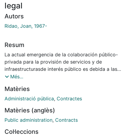
legal
Autors
Ridao, Joan, 1967-
Resum
La actual emergencia de la colaboración público-
privada para la provisión de servicios y de
infraestructurasde interés público es debida a las
estrecheces presupuestarias por las que atraviesan las
Més...
Administraciones públicas en el actual contexto de
Matèries
aguda crisis económica. Las ventajas de esta
colaboración se concretan en el diálogo entre el
Administració pública
,
Contractes
sector público y el sector privado para consensuar la
Matèries (anglès)
financiación y ejecución de proyectos,la buena
relación calidad-precio y un tratamiento en términos
Public administration
,
Contracts
de contabilidad pública que determina un nulo
Col·leccions
impacto en la deuda. Sin embargo, el deficiente marco