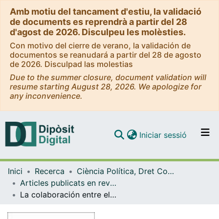
Amb motiu del tancament d'estiu, la validació
de documents es reprendrà a partir del 28
d'agost de 2026. Disculpeu les molèsties.
Con motivo del cierre de verano, la validación de
documentos se reanudará a partir del 28 de agosto
de 2026. Disculpad las molestias
Due to the summer closure, document validation will
resume starting August 28, 2026. We apologize for
any inconvenience.
(current)
Iniciar sessió
Comunitats i col·leccions
Inici
Recerca
Ciència Política, Dret Constitucional i Filosofia del Dret
Navega per tot el DD
Articles publicats en revistes (Ciència Política, Dret Constitucional i Filosofia del Dret)
Com publicar
La colaboración entre el sector público y el sector privado para la provisión de servicios y obras de interés público en España. Una revisión crítica del marco legal
Contacte