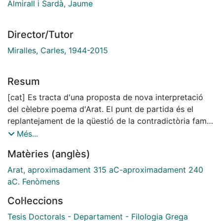
Almirall i Sardà, Jaume
Director/Tutor
Miralles, Carles, 1944-2015
Resum
[cat] Es tracta d'una proposta de nova interpretació
del cèlebre poema d'Arat. El punt de partida és el
replantejament de la qüestió de la contradictòria fama
del poeta, el sorprenent contrast entre el seu
Més...
extraordinari prestigi a l'Antiguitat i la importància tan
Matèries (anglès)
secundària que els moderns, en general, li han
atorgat.Es reconsideren, doncs, en primer lloc, els
Arat, aproximadament 315 aC-aproximadament 240
testimonis crítics antics. E1 fet d'enfocar-los des d'una
aC. Fenòmens
mateixa perspectiva permet de trobar interessants
Col·leccions
punts de contacte entre ells; posar-los tots en relació
amb els "Fenòmens" fa que, sovint, uns testimonis
Tesis Doctorals - Departament - Filologia Grega