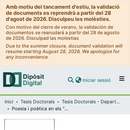
Amb motiu del tancament d'estiu, la validació
de documents es reprendrà a partir del 28
d'agost de 2026. Disculpeu les molèsties.
Con motivo del cierre de verano, la validación de
documentos se reanudará a partir del 28 de agosto
de 2026. Disculpad las molestias
Due to the summer closure, document validation will
resume starting August 28, 2026. We apologize for
any inconvenience.
(current)
Iniciar sessió
Comunitats i col·leccions
Inici
Tesis Doctorals
Tesis Doctorals - Departament - Filologia Grega
Navega per tot el DD
Poesia i poètica en els "Fenòmens" d'Arat
Com publicar
Contacte