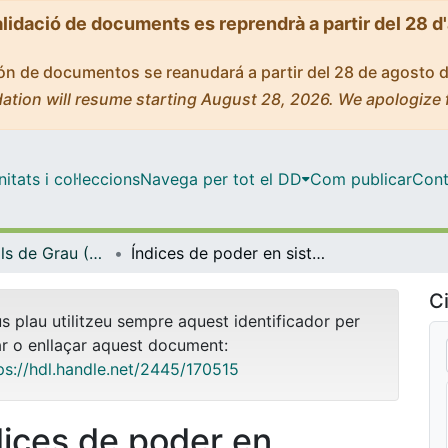
alidació de documents es reprendrà a partir del 28 d
ción de documentos se reanudará a partir del 28 de agosto 
ation will resume starting August 28, 2026. We apologize 
tats i col·leccions
Navega per tot el DD
Com publicar
Cont
Treballs Finals de Grau (TFG) - Matemàtiques
Índices de poder en sistemas de votación: aplicación al Brexit
Ci
us plau utilitzeu sempre aquest identificador per
ar o enllaçar aquest document:
ps://hdl.handle.net/2445/170515
dices de poder en