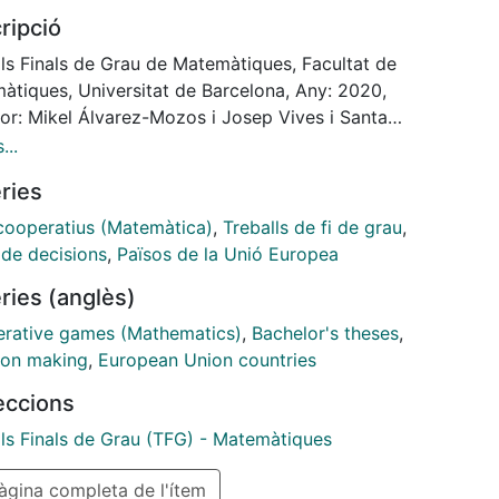
er that they can form coalitions with each other in
ripció
to obtain the desired result. This will be represented
ighted voting games.
lls Finals de Grau de Matemàtiques, Facultat de
 the power indices that are measures to know the
àtiques, Universitat de Barcelona, Any: 2020,
of a voter within a voting system will be presented.
tor: Mikel Álvarez-Mozos i Josep Vives i Santa
ent power indices and the properties that
a
...
cterize them will be studied. Also some paradoxes
ries
ccur related to these indices are mentioned. Finally,
plication of the concepts will be made to the study
cooperatius (Matemàtica)
,
Treballs de fi de grau
,
e change of power in the member countries of the
 de decisions
,
Països de la Unió Europea
il of the European Union before and after Brexit.
ries (anglès)
rative games (Mathematics)
,
Bachelor's theses
,
ion making
,
European Union countries
leccions
lls Finals de Grau (TFG) - Matemàtiques
gina completa de l'ítem