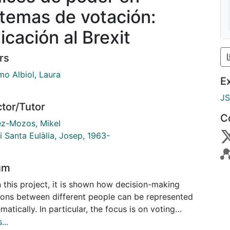
stemas de votación:
icación al Brexit
rs
mo Albiol, Laura
E
J
ctor/Tutor
C
ez-Mozos, Mikel
i Santa Eulàlia, Josep, 1963-
um
n this project, it is shown how decision-making
tions between different people can be represented
atically. In particular, the focus is on voting
ms in which voters make a decision and we will
...