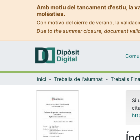
Amb motiu del tancament d'estiu, la v
molèsties.
Con motivo del cierre de verano, la valida
Due to the summer closure, document valid
Comuni
Inici
Treballs de l'alumnat
Si 
cit
htt
Ín