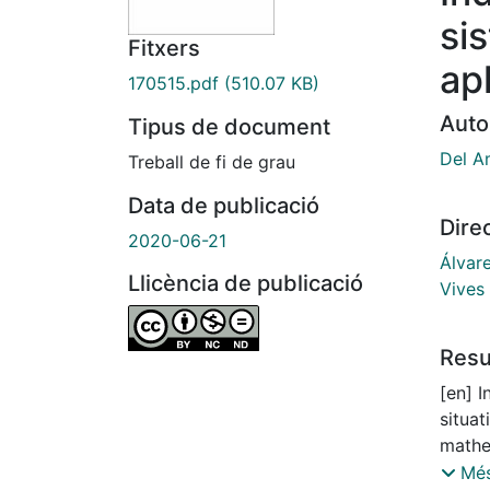
si
Fitxers
apl
170515.pdf
(510.07 KB)
Auto
Tipus de document
Del A
Treball de fi de grau
Data de publicació
Dire
2020-06-21
Álvar
Llicència de publicació
Vives 
Res
[en] I
situa
mathem
syste
Més