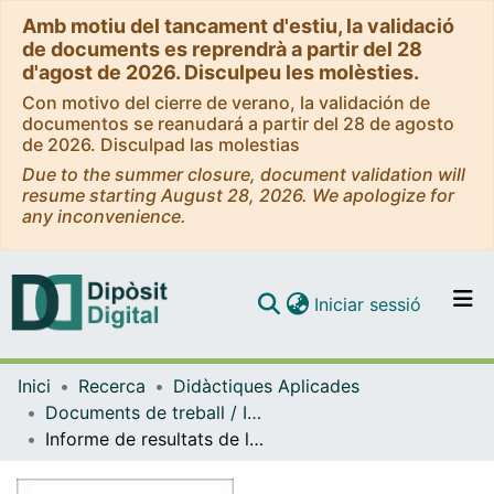
Amb motiu del tancament d'estiu, la validació
de documents es reprendrà a partir del 28
d'agost de 2026. Disculpeu les molèsties.
Con motivo del cierre de verano, la validación de
documentos se reanudará a partir del 28 de agosto
de 2026. Disculpad las molestias
Due to the summer closure, document validation will
resume starting August 28, 2026. We apologize for
any inconvenience.
(current)
Iniciar sessió
Comunitats i col·leccions
Inici
Recerca
Didàctiques Aplicades
Navega per tot el DD
Documents de treball / Informes (Didàctiques Aplicades)
Com publicar
Informe de resultats de la recerca: "Avaluació dels continguts especí­fics de la formació del mestre d'educació musical de la Universitat de Barcelona: punts forts i punts febles"
Contacte