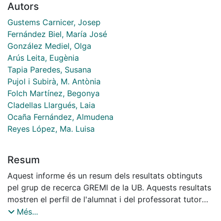
Autors
Gustems Carnicer, Josep
Fernández Biel, María José
González Mediel, Olga
Arús Leita, Eugènia
Tapia Paredes, Susana
Pujol i Subirà, M. Antònia
Folch Martí­nez, Begonya
Cladellas Llargués, Laia
Ocaña Fernández, Almudena
Reyes López, Ma. Luisa
Resum
Aquest informe és un resum dels resultats obtinguts
pel grup de recerca GREMI de la UB. Aquests resultats
mostren el perfil de l'alumnat i del professorat tutor
del pràcticum II de la titulació de Mestre en Educació
Més...