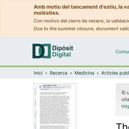
Amb motiu del tancament d'estiu, la v
molèsties.
Con motivo del cierre de verano, la valida
Due to the summer closure, document valid
Comuni
Inici
Recerca
Medicina
Si 
cit
htt
Th