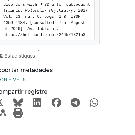
disorders with PTSD after subsequent 
traumas. 
Molecular Psychiatry
. 2017. 
Vol. 23, num. 9, pags. 1-8. ISSN 
1359-4184. [consulted: 7 of August 
of 2026]. Available at: 
https://hdl.handle.net/2445/132153
Estadístiques
xportar metadades
SON
-
METS
ompartir registre