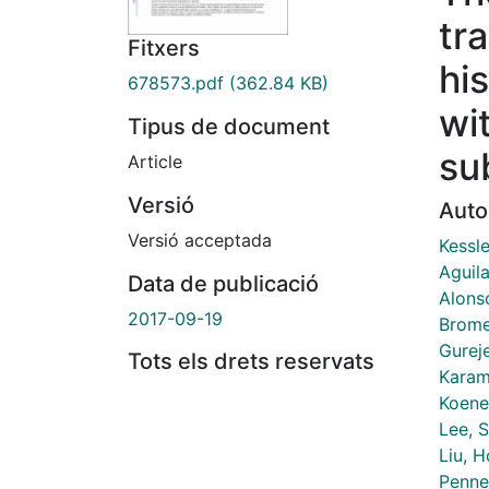
tr
Fitxers
hi
678573.pdf
(362.84 KB)
wi
Tipus de document
su
Article
Versió
Auto
Versió acceptada
Kessle
Aguila
Data de publicació
Alons
2017-09-19
Brome
Gurej
Tots els drets reservats
Karam
Koene
Lee, 
Liu, 
Pennel