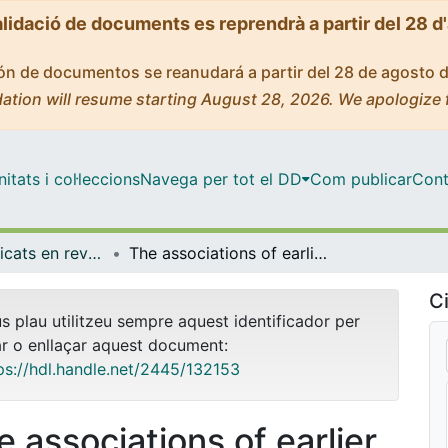
alidació de documents es reprendrà a partir del 28 d
ción de documentos se reanudará a partir del 28 de agosto 
ation will resume starting August 28, 2026. We apologize 
tats i col·leccions
Navega per tot el DD
Com publicar
Cont
Articles publicats en revistes (Medicina)
The associations of earlier trauma exposures and history of mental disorders with PTSD after subsequent traumas
Ci
us plau utilitzeu sempre aquest identificador per
ar o enllaçar aquest document:
ps://hdl.handle.net/2445/132153
e associations of earlier