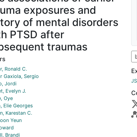
auma exposures and
story of mental disorders
th PTSD after
bsequent traumas
rs
r, Ronald C.
E
r Gaxiola, Sergio
J
o, Jordi
t, Evelyn J.
C
e, Oye
, Elie Georges
n, Karestan C.
Soon Yeun
Howard
l, Brandi