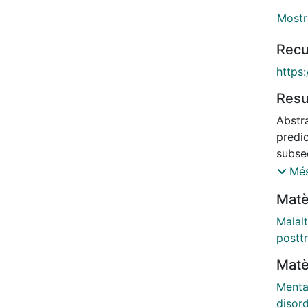
Mostr
Recu
https
Res
Abstr
predic
subseq
is lim
Més
Resolu
Matè
for r
exami
Malal
(WHO)
postt
respo
Matè
lifet
respo
Mental
Menta
disor