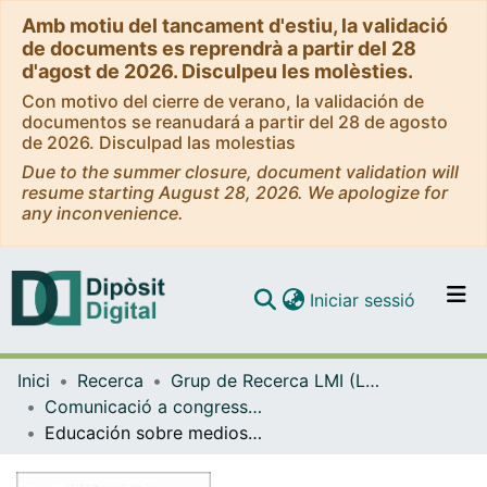
Amb motiu del tancament d'estiu, la validació
de documents es reprendrà a partir del 28
d'agost de 2026. Disculpeu les molèsties.
Con motivo del cierre de verano, la validación de
documentos se reanudará a partir del 28 de agosto
de 2026. Disculpad las molestias
Due to the summer closure, document validation will
resume starting August 28, 2026. We apologize for
any inconvenience.
(current)
Iniciar sessió
Comunitats i col·leccions
Inici
Recerca
Grup de Recerca LMI (Learning, Media and Inclusion)
Navega per tot el DD
Comunicació a congressos (Grup de Recerca LMI)
Com publicar
Educación sobre medios digitales: imprescindible para incentivar las interacciones positivas
Contacte