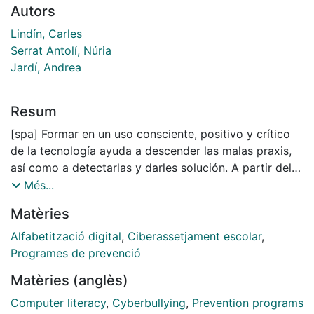
Autors
Lindín, Carles
Serrat Antolí, Núria
Jardí, Andrea
Resum
[spa] Formar en un uso consciente, positivo y crítico
de la tecnología ayuda a descender las malas praxis,
así como a detectarlas y darles solución. A partir del
establecimiento de nueve tópicos de análisis
Més...
(ciberacoso, odio online, sexting, grooming, uso
Matèries
excesivo de internet, gambling, autenticación de
la información, ciberseguridad y privacidad),
Alfabetització digital
,
Ciberassetjament escolar
,
apuntamos la existencia de relaciones entre ellos, así
Programes de prevenció
como una clasificación que resulta útil para la
Matèries (anglès)
investigación posterior. Seguidamente, mostramos los
resultados de la encuesta realizada sobre 137
Computer literacy
,
Cyberbullying
,
Prevention programs